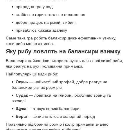
природна гра у воді
стабільне горизонтальне положення
добре працює на різній глибині
приваблює хижака здалеку
Саме така гра робить балансир дуже ефективним узимку,
коли риба менш активна.
Яку рибу ловлять на балансири взимку
Балансири найчастіше використовують для ловлі хижої риби,
яка реагує на рух і коливання приманки.
Найпопулярніші види риби:
Окунь
— найчастіший трофей, добре реагує на
балансири різних розмірів
Судак
— ловиться на глибині, особливо вранці та
ввечері
Щука
— атакує великі балансири
Берш
— активно клює в холодний період
Правильно підібраний розмір і колір приманки значно
підвищують результативність риболовлі.