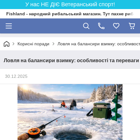
У нас НЕ ДІЄ Ветеранський спорт!
Fishland - народний рибальський магазин. Тут пахне риба
Корисні поради
Ловля на балансири взимку: особливост
Ловля на балансири взимку: особливості та переваги
30.12.2025