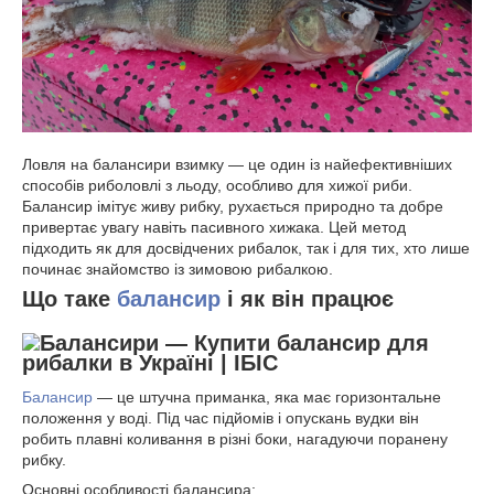
Ловля на балансири взимку — це один із найефективніших
способів риболовлі з льоду, особливо для хижої риби.
Балансир імітує живу рибку, рухається природно та добре
привертає увагу навіть пасивного хижака. Цей метод
підходить як для досвідчених рибалок, так і для тих, хто лише
починає знайомство із зимовою рибалкою.
Що таке
балансир
і як він працює
Балансир
— це штучна приманка, яка має горизонтальне
положення у воді. Під час підйомів і опускань вудки він
робить плавні коливання в різні боки, нагадуючи поранену
рибку.
Основні особливості балансира: