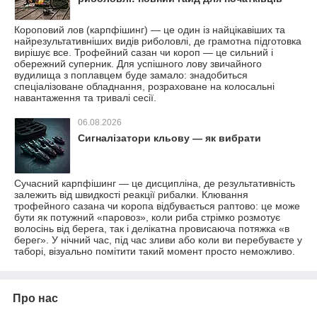
Короповий лов (карпфішинг) — це один із найцікавіших та
найрезультативніших видів риболовлі, де грамотна підготовка
вирішує все. Трофейний сазан чи короп — це сильний і
обережний суперник. Для успішного лову звичайного
вудилища з поплавцем буде замало: знадобиться
спеціалізоване обладнання, розраховане на колосальні
навантаження та тривалі сесії.
06.08.2026
Сигналізатори кльову — як вибрати
Сучасний карпфішинг — це дисципліна, де результативність
залежить від швидкості реакції рибалки. Клювання
трофейного сазана чи коропа відбувається раптово: це може
бути як потужний «паровоз», коли риба стрімко розмотує
волосінь від берега, так і делікатна провисаюча потяжка «в
берег». У нічний час, під час зливи або коли ви перебуваєте у
таборі, візуально помітити такий момент просто неможливо.
Про нас