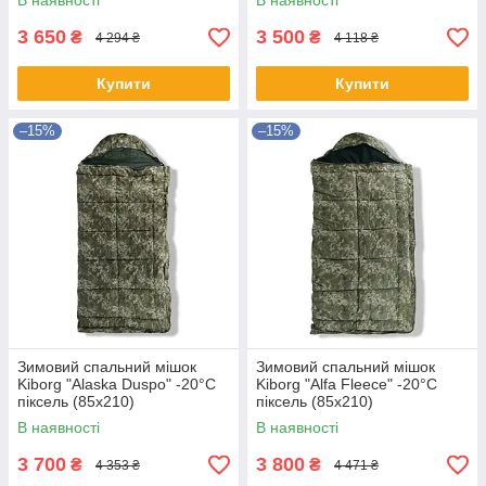
В наявності
В наявності
3 650
3 500
₴
₴
4 294 ₴
4 118 ₴
Купити
Купити
–15%
–15%
Зимовий спальний мішок
Зимовий спальний мішок
Kiborg "Alaska Duspo" -20°C
Kiborg "Alfa Fleece" -20°C
піксель (85x210)
піксель (85x210)
В наявності
В наявності
3 700
3 800
₴
₴
4 353 ₴
4 471 ₴