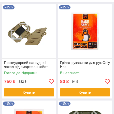
–15%
–15%
Протиударний нагрудний
Грілка-рукавички для рук Only
чохол під смартфон койот
Hot
Готово до відправки
В наявності
750
80
₴
₴
882 ₴
94 ₴
Купити
Купити
–15%
–15%