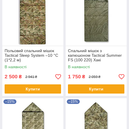
Польовий спальний мішок
Спальний мішок з
Tactical Sleep System –10 °C
капюшоном Tactical Summer
(1*2,2 м)
FS (100 220) Хакі
В наявності
В наявності
2 500
1 750
₴
₴
2 941 ₴
2 059 ₴
Купити
Купити
–15%
–15%