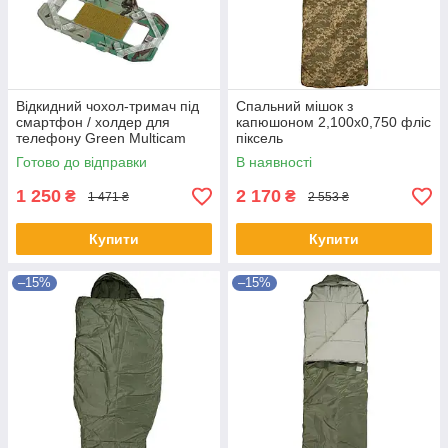
Відкидний чохол-тримач під
Спальний мішок з
смартфон / холдер для
капюшоном 2,100х0,750 фліс
телефону Green Multicam
піксель
Готово до відправки
В наявності
1 250
2 170
₴
₴
1 471 ₴
2 553 ₴
Купити
Купити
–15%
–15%