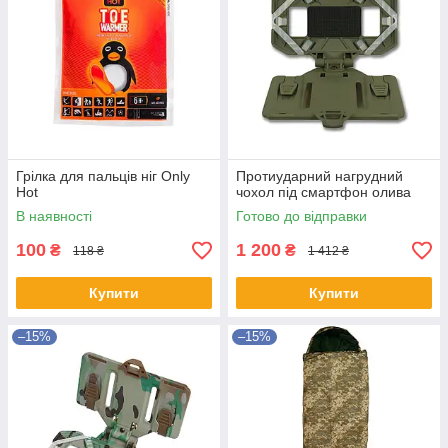
Грілка для пальців ніг Only
Протиударний нагрудний
Hot
чохол під смартфон олива
В наявності
Готово до відправки
100
1 200
₴
₴
118 ₴
1 412 ₴
Купити
Купити
–15%
–15%