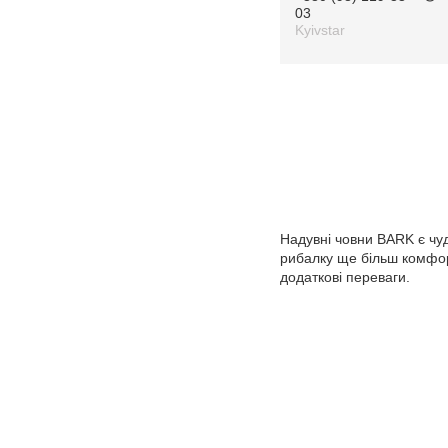
03
Kyivstar
Надувні човни BARK є чуд
рибалку ще більш комфор
додаткові переваги.