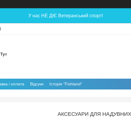
У нас НЕ ДІЄ Ветеранський спорт!
8
 Тут
авка і оплата
Відгуки
Історія "Fishland"
АКСЕСУАРИ ДЛЯ НАДУВНИХ