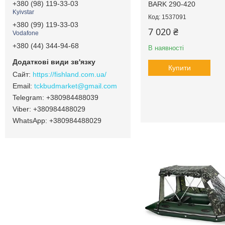
+380 (98) 119-33-03
BARK 290-420
Kyivstar
1537091
+380 (99) 119-33-03
7 020 ₴
Vodafone
+380 (44) 344-94-68
В наявності
Купити
https://fishland.com.ua/
tckbudmarket@gmail.com
+380984488039
+380984488029
+380984488029