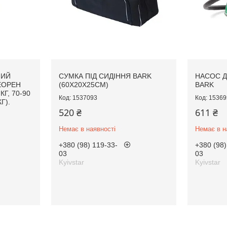
НИЙ
СУМКА ПІД СИДІННЯ BARK
НАСОС Д
ЕОРЕН
(60Х20Х25СМ)
BARK
 КГ, 70-90
1537093
15369
КГ).
520 ₴
611 ₴
Немає в наявності
Немає в н
+380 (98) 119-33-
+380 (98)
03
03
Kyivstar
Kyivstar