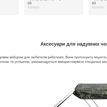
03
03
Kyivstar
Kyivstar
Аксесуари для надувних ч
овим вибором для любителів риболовлі. Вони пропонують міцність, 
тною та успішною, рекомендується використовувати спеціальні аксе