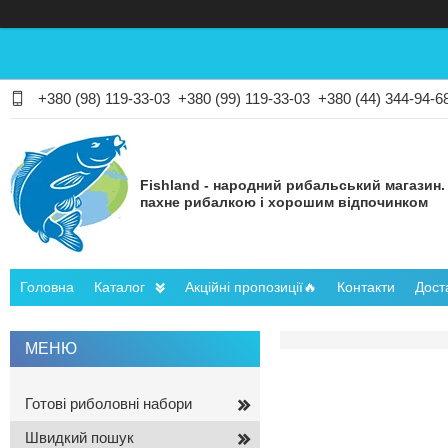
+380 (98) 119-33-03
+380 (99) 119-33-03
+380 (44) 344-94-6
Fishland - народний рибальський магазин.
пахне рибалкою і хорошим відпочинком
Головна
Каталог
Акційні пропозиції🔥
Контакти
Дост
Готові риболовні набори
Швидкий пошук