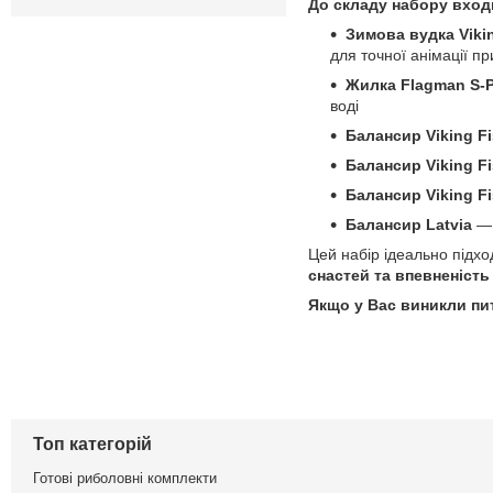
До складу набору вход
Зимова вудка Vikin
для точної анімації п
Жилка Flagman S-Po
воді
Балансир Viking Fis
Балансир Viking Fis
Балансир Viking Fis
Балансир Latvia
— 
Цей набір ідеально підх
снастей та впевненість
Якщо у Вас виникли пи
Топ категорій
Готові риболовні комплекти