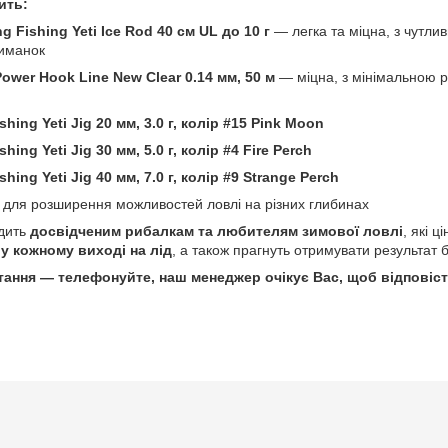
ить:
g Fishing Yeti Ice Rod 40 см UL до 10 г
— легка та міцна, з чутли
риманок
wer Hook Line New Clear 0.14 мм, 50 м
— міцна, з мінімальною р
hing Yeti Jig 20 мм, 3.0 г, колір #15 Pink Moon
hing Yeti Jig 30 мм, 5.0 г, колір #4 Fire Perch
hing Yeti Jig 40 мм, 7.0 г, колір #9 Strange Perch
для розширення можливостей ловлі на різних глибинах
одить
досвідченим рибалкам та любителям зимової ловлі
, які ц
 у кожному виході на лід
, а також прагнуть отримувати результат 
тання — телефонуйте, наш менеджер очікує Вас, щоб відповіст