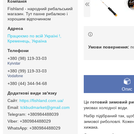
Fishland - народний рибальський
магазин. Тут пахне рибалкою і
хорошим відпочинком
Працюємо по всій Україні !,
Кременець, Україна
п
+380 (98) 119-33-03
Kyivstar
+380 (99) 119-33-03
Vodafone
+380 (44) 344-94-68
Опис
https://fishland.com.ua/
Це
готовий зимовий ри
tckbudmarket@gmail.com
умовах холодної води.
+380984488039
Набір підібраний так, щ
+380984488029
зимової риболовлі. Коже
хижака.
+380984488029