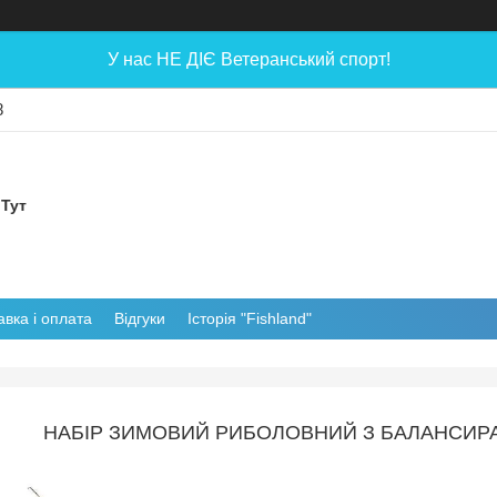
У нас НЕ ДІЄ Ветеранський спорт!
8
 Тут
авка і оплата
Відгуки
Історія "Fishland"
НАБІР ЗИМОВИЙ РИБОЛОВНИЙ З БАЛАНСИРАМ