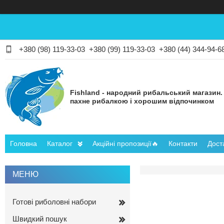
+380 (98) 119-33-03
+380 (99) 119-33-03
+380 (44) 344-94-6
Fishland - народний рибальський магазин.
пахне рибалкою і хорошим відпочинком
Головна
Каталог
Акційні пропозиції🔥
Контакти
Дост
Готові риболовні набори
Швидкий пошук