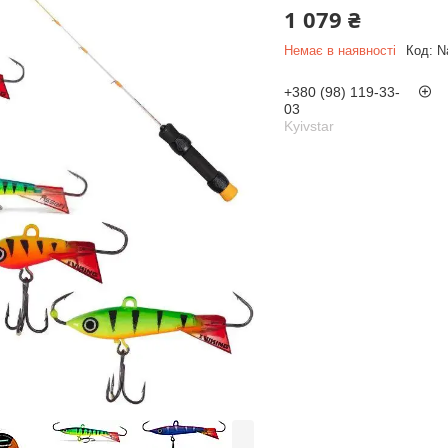
1 079 ₴
Немає в наявності
Код:
N
+380 (98) 119-33-
03
Kyivstar