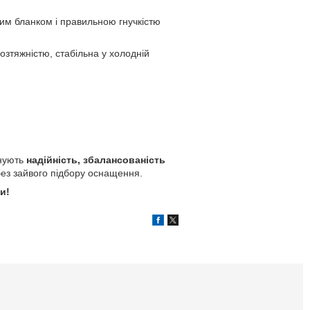
вим бланком і правильною гнучкістю
озтяжністю, стабільна у холодній
інують
надійність, збалансованість
без зайвого підбору оснащення.
и!