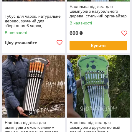
Настільна підвіска для
шампурів з натурального
дерева, стильний органайзер
Тубус для чарок, натуральне
для кухні
дерево, зручний для
В наявності
зберігання 6 чарок,
екологічний, стильний
600
В наявності
₴
аксесуар для пікніків і
природи
Ціну уточнюйте
Купити
Настінна підвіска для
Настінна підвіска для
шампурів з ексклюзивним
шампурів з друком по всій