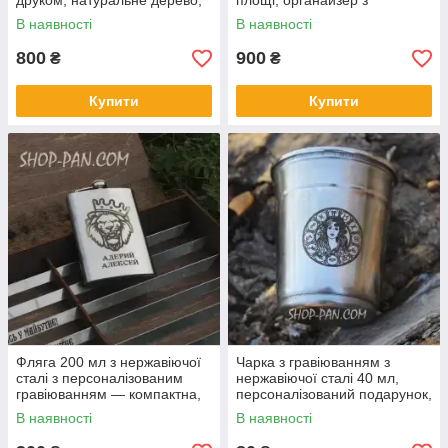
друком, натуральне дерево,
площі, органайзер з
стильний органайзер для
натурального дерева,
В наявності
В наявності
зберігання шампурів, зручний
стильний декор для кухні,
дере
мангала та зони
800
900
₴
₴
Купити
Купити
Фляга 200 мл з нержавіючої
Чарка з гравіюванням з
сталі з персоналізованим
нержавіючої сталі 40 мл,
гравіюванням — компактна,
персоналізований подарунок,
стильна, міцна, ідеальний
іменне гравірування на
В наявності
В наявності
подарунок для чоловіків і
замовлення