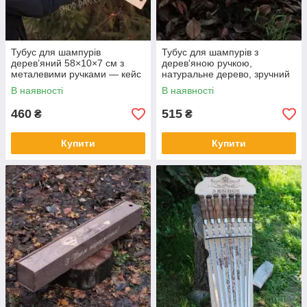
Тубус для шампурів
Тубус для шампурів з
дерев’яний 58×10×7 см з
дерев'яною ручкою,
металевими ручками — кейс
натуральне дерево, зручний
для зберігання,
для транспортування та
В наявності
В наявності
транспортування,
зберігання, 80x10x10 см
гравіювання, подарунок
460
515
₴
₴
чолов
Купити
Купити