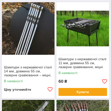
Шампури з нержавіючої сталі
11 мм, довжина 55 см,
лазерне гравіювання, міцні
Шампури з нержавіючої сталі
та довговічні для мангалу і
14 мм, довжина 55 см,
В наявності
грилю
лазерне гравіювання – міцні,
жаростійкі, зручні для
60
В наявності
₴
мангала та гриля
Ціну уточнюйте
Купити