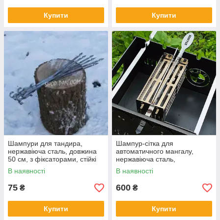
Купити
Купити
Шампури для тандира,
Шампур-сітка для
нержавіюча сталь, довжина
автоматичного мангалу,
50 см, з фіксаторами, стійкі
нержавіюча сталь,
до високих температур
компактний гриль-аксесуар
В наявності
В наявності
для м'яса, риби, овочів
75
600
₴
₴
Купити
Купити