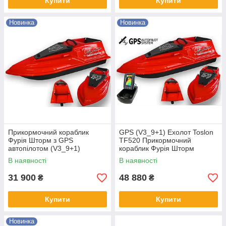
Купити
Купити
Новинка
Новинка
Прикормочний кораблик
GPS (V3_9+1) Ехолот Toslon
Фурія Шторм з GPS
TF520 Прикормочний
автопілотом (V3_9+1)
кораблик Фурія Шторм
Червоний
В наявності
В наявності
31 900
48 880
₴
₴
Купити
Купити
Новинка