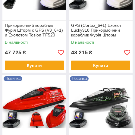
Прикормочний кораблик
GPS (Cortex_6+1) Ехолот
Фурія Шторм с GPS (V3_6+1)
Lucky918 Прикормочний
и Ехолотом Toslon TF520
кораблик Фурія Шторм
В наявності
В наявності
47 725
43 215
₴
₴
Купити
Купити
Новинка
Новинка