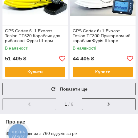
GPS Cortex 6+1 Ехолот
GPS Cortex 6+1 Ехолот
Toslon TF520 Кораблик для
Toslon TF300 Прикормочний
риболовлі Фурія Шторм
кораблик Фурія Шторм
Жовтий
В наявності
В наявності
51 405
44 405
₴
₴
Купити
Купити
Показати ще
1
/ 6
Про нас
89% позитивних з 760 відгуків за рік