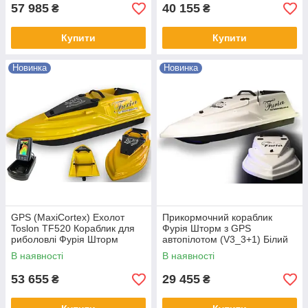
57 985
40 155
₴
₴
Купити
Купити
Новинка
Новинка
GPS (MaxiCortex) Ехолот
Прикормочний кораблик
Toslon TF520 Кораблик для
Фурія Шторм з GPS
риболовлі Фурія Шторм
автопілотом (V3_3+1) Білий
Жовтий
В наявності
В наявності
53 655
29 455
₴
₴