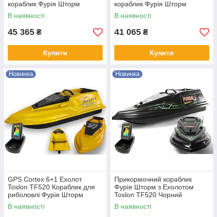
кораблик Фурія Шторм
кораблик Фурія Шторм
В наявності
В наявності
45 365
41 065
₴
₴
Купити
Купити
Новинка
Новинка
GPS Cortex 6+1 Ехолот
Прикормочний кораблик
Toslon TF520 Кораблик для
Фурія Шторм з Ехолотом
риболовлі Фурія Шторм
Toslon TF520 Чорний
Жовтий
В наявності
В наявності