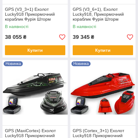
GPS (V3_3+1) Ехолот
GPS (V3_6+1), Ехолот
Lucky918 Прикормочний
Lucky918, Прикормочний
кораблик Фурія Шторм
кораблик Фурія Шторм
В наявності
В наявності
38 055
39 345
₴
₴
Купити
Купити
Новинка
Новинка
GPS (MaxiCortex) Ехолот
GPS (Cortex_3+1) Ехолот
Lucky918 Прикормочний
Lucky918 Прикормочний