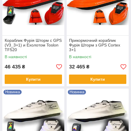
Кораблик Фурія Шторм с GPS
Прикормочний кораблик
(V3_3+1) и Ехолотом Toslon
Фурія Шторм з GPS Cortex
TF520
3+1
В наявності
В наявності
46 435
32 465
₴
₴
Купити
Купити
Новинка
Новинка