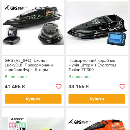
GPS (V3_9+1), Ехолот
Прикормочний кораблик
Lucky918, Прикормочний
Фурія Шторм з Ехолотом
кораблик Фурія Шторм
Toslon TF300
В наявності
В наявності
41 495
33 155
₴
₴
Купити
Купити