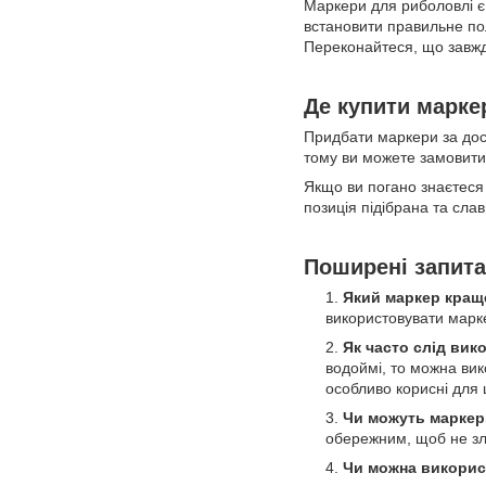
Маркери для риболовлі є
встановити правильне по
Переконайтеся, що завжди
Де купити марк
Придбати маркери за дос
тому ви можете замовити
Якщо ви погано знаєтеся 
позиція підібрана та слав
Поширені запит
Який маркер кращ
використовувати марк
Як часто слід ви
водоймі, то можна ви
особливо корисні для 
Чи можуть маркер
обережним, щоб не зля
Чи можна викорис