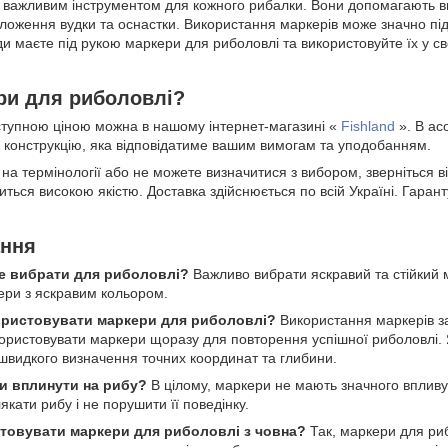
 важливим інструментом для кожного рибалки. Вони допомагають виз
ложення вудки та оснастки. Використання маркерів може значно пі
 маєте під рукою маркери для риболовлі та використовуйте їх у св
ери для риболовлі?
тупною ціною можна в нашому інтернет-магазині «
Fishland
». В ас
 конструкцію, яка відповідатиме вашим вимогам та уподобанням.
на термінології або не можете визначитися з вибором, зверніться 
иться високою якістю. Доставка здійснюється по всій Україні. Гаранту
ання
е вибрати для риболовлі?
Важливо вибрати яскравий та стійкий 
ери з яскравим кольором.
користовувати маркери для риболовлі?
Використання маркерів за
користовувати маркери щоразу для повторення успішної риболовлі. 
швидкого визначення точних координат та глибини.
и вплинути на рибу?
В цілому, маркери не мають значного впливу 
кати рибу і не порушити її поведінку.
товувати маркери для риболовлі з човна?
Так, маркери для риб