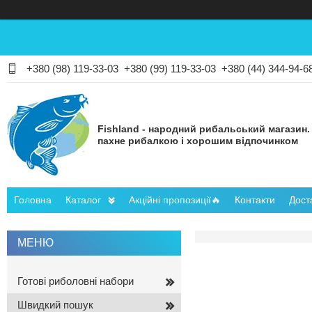
+380 (98) 119-33-03
+380 (99) 119-33-03
+380 (44) 344-94-6
Fishland - народний рибальський магазин.
пахне рибалкою і хорошим відпочинком
Головна
Каталог
Акційні пропозиції🔥
Контакти
Дост
Готові риболовні набори
Швидкий пошук