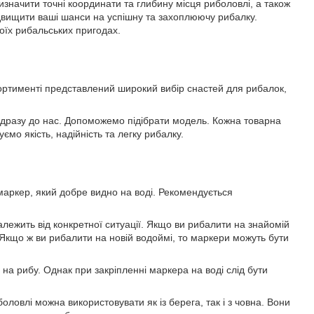
начити точні координати та глибину місця риболовлі, а також
двищити ваші шанси на успішну та захоплюючу рибалку.
оїх рибальських пригодах.
ортименті представлений широкий вибір снастей для рибалок,
відразу до нас. Допоможемо підібрати модель. Кожна товарна
ємо якість, надійність та легку рибалку.
маркер, який добре видно на воді. Рекомендується
лежить від конкретної ситуації. Якщо ви рибалити на знайомій
Якщо ж ви рибалити на новій водоймі, то маркери можуть бути
на рибу. Однак при закріпленні маркера на воді слід бути
оловлі можна використовувати як із берега, так і з човна. Вони