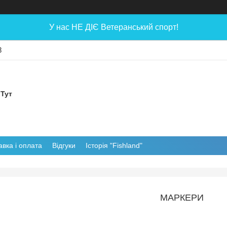
У нас НЕ ДІЄ Ветеранський спорт!
8
 Тут
авка і оплата
Відгуки
Історія "Fishland"
МАРКЕРИ