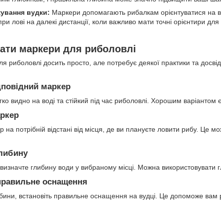
кування вудки:
Маркери допомагають рибалкам орієнтуватися на в
ри лові на далекі дистанції, коли важливо мати точні орієнтири для
ати маркери для риболовлі
я риболовлі досить просто, але потребує деякої практики та досвід
ідповідний маркер
гко видно на воді та стійкий під час риболовлі. Хорошим варіантом є
аркер
р на потрібній відстані від місця, де ви плануєте ловити рибу. Це 
глибину
визначте глибину води у вибраному місці. Можна використовувати 
 правильне оснащення
бини, встановіть правильне оснащення на вудці. Це допоможе вам р