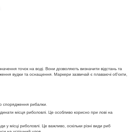
начення точок на воді. Вони дозволяють визначити відстань та
ження вудки та оснащення. Маркери зазвичай є плаваючі об'єкти,
ою спорядження рибалки.
инати місця риболовлі. Це особливо корисно при лові на
 у місці риболовлі. Це важливо, оскільки різні види риб
нси на успішний улов.