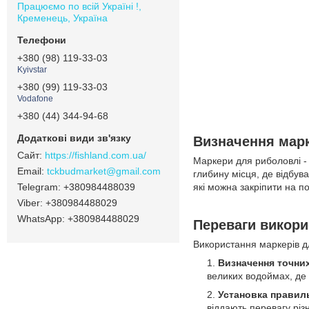
Працюємо по всій Україні !,
Кременець, Україна
+380 (98) 119-33-03
Kyivstar
+380 (99) 119-33-03
Vodafone
+380 (44) 344-94-68
Визначення марк
https://fishland.com.ua/
Маркери для риболовлі - 
tckbudmarket@gmail.com
глибину місця, де відбу
+380984488039
які можна закріпити на по
+380984488029
+380984488029
Переваги викори
Використання маркерів дл
Визначення точни
великих водоймах, де 
Установка правил
віддають перевагу різ