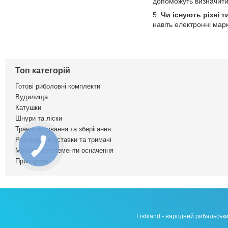
допоможуть визначити 
Чи існують різні 
навіть електронні мар
Топ категорій
Готові риболовні комплекти
Вудилища
Катушки
Шнури та ліски
Транспортування та зберігання
Род-поди, підставки та тримачі
Монтаж та елементи осначення
Прикормки