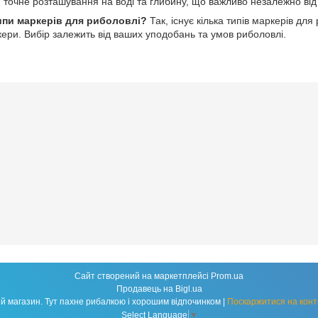
точне розташування на воді та глибину, що важливо незалежно від 
типи маркерів для риболовлі?
Так, існує кілька типів маркерів дл
кери. Вибір залежить від ваших уподобань та умов риболовлі.
Сайт створений на маркетплейсі
Prom.ua
Продавець на Bigl.ua
Fishland - народний рибальський магазин. Тут пахне рибалкою і хорошим відпочинком |
Поскаржитися на конт
Select Language
▼