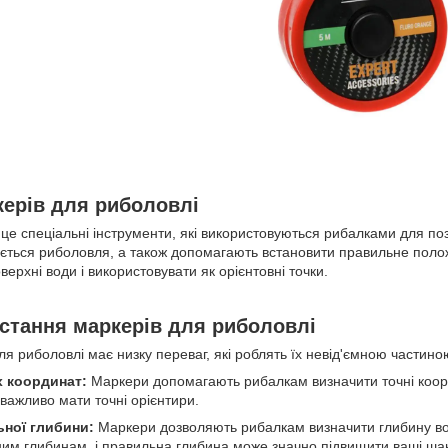
ерів для риболовлі
це спеціальні інструменти, які використовуються рибалками для поз
вається риболовля, а також допомагають встановити правильне поло
верхні води і використовувати як орієнтовні точки.
стання маркерів для риболовлі
я риболовлі має низку переваг, які роблять їх невід'ємною частин
х координат:
Маркери допомагають рибалкам визначити точні коорд
важливо мати точні орієнтири.
ьної глибини:
Маркери дозволяють рибалкам визначити глибину води
ним глибинам, і правильна глибина може значно підвищити ваші ша