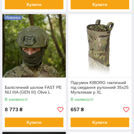
Купити
Купити
Новинка
Підсумок KIBORG тактичний
Балістичний шолом FAST PE
під скидання рулонний 35х25
NIJ IIIA (GEN III) Olive L
Мультикам р XL
В наявності
В наявності
8 773
657
₴
₴
Купити
Купити