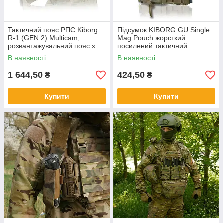
Тактичний пояс РПС Kiborg
Підсумок KIBORG GU Single
R-1 (GEN.2) Multicam,
Mag Pouch жорсткий
розвантажувальний пояс з
посилений тактичний
Cordura 1000D та системою
Мультикам
В наявності
В наявності
MOLLE
1 644,50
424,50
₴
₴
Купити
Купити