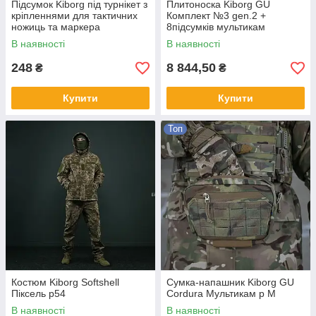
Підсумок Kiborg під турнікет з
Плитоноска Kiborg GU
кріпленнями для тактичних
Комплект №3 gen.2 +
ножиць та маркера
8підсумків мультикам
Мультикам
В наявності
В наявності
248
8 844,50
₴
₴
Купити
Купити
Топ
Костюм Kiborg Softshell
Сумка-напашник Kiborg GU
Піксель р54
Cordura Мультикам р M
В наявності
В наявності