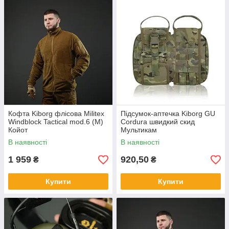
Кофта Kiborg флісова Militex
Підсумок-аптечка Kiborg GU
Windblock Tactical mod.6 (M)
Cordura швидкий скид
Койот
Мультикам
В наявності
В наявності
1 959
920,50
₴
₴
Купити
Купити