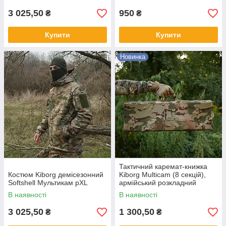
3 025,50
950
₴
₴
Купити
Купити
Новинка
Тактичний каремат-книжка
Костюм Kiborg демісезонний
Kiborg Multicam (8 секцій),
Softshell Мультикам рXL
армійський розкладний
килимок 10 мм
В наявності
В наявності
3 025,50
1 300,50
₴
₴