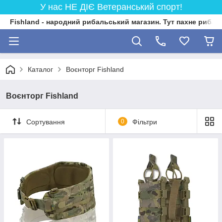
У нас НЕ ДІЄ Ветеранський спорт!
Fishland - народний рибальський магазин. Тут пахне риба
Каталог
Воєнторг Fishland
Воєнторг Fishland
Сортування
0
Фільтри