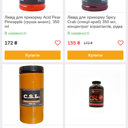
Ліквід для прикорму Acid Pear
Ліквід для прикорму Spicy
Pineapple (груша-ананс), 350
Crab (спеції-краб) 350 мл,
ml
концентрат атрактантів, рідка
добавка для риболовлі
В наявності
В наявності
World4Carp
172
155
₴
₴
172 ₴
Купити
Купити