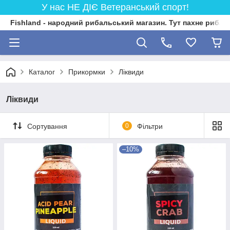
У нас НЕ ДІЄ Ветеранський спорт!
Fishland - народний рибальський магазин. Тут пахне риба
Каталог
Прикормки
Ліквиди
Ліквиди
Сортування
0
Фільтри
–10%