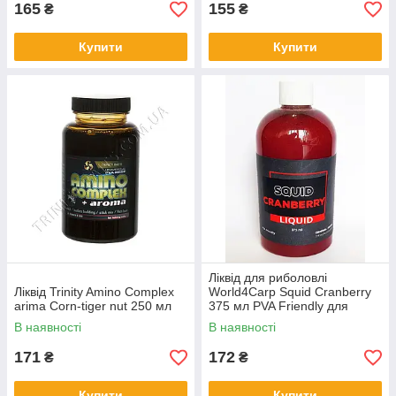
165
155
₴
₴
Купити
Купити
Ліквід для риболовлі
Ліквід Trinity Amino Complex
World4Carp Squid Cranberry
arima Corn-tiger nut 250 мл
375 мл PVA Friendly для
підгодовування, ПВА, сподов,
В наявності
В наявності
зернових, міксів
171
172
₴
₴
Купити
Купити