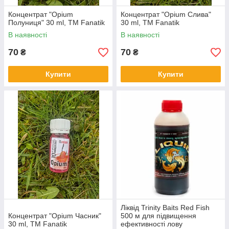
Концентрат "Opium
Концентрат "Оpium Слива"
Полуниця" 30 ml, ТМ Fanatik
30 ml, ТМ Fanatik
В наявності
В наявності
70
70
₴
₴
Купити
Купити
Ліквід Trinity Baits Red Fish
Концентрат "Оpium Часник"
500 м для підвищення
30 ml, ТМ Fanatik
ефективності лову