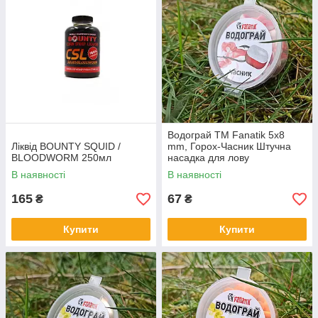
Водограй ТМ Fanatik 5х8
Ліквід BOUNTY SQUID /
mm, Горох-Часник Штучна
BLOODWORM 250мл
насадка для лову
В наявності
В наявності
165
67
₴
₴
Купити
Купити