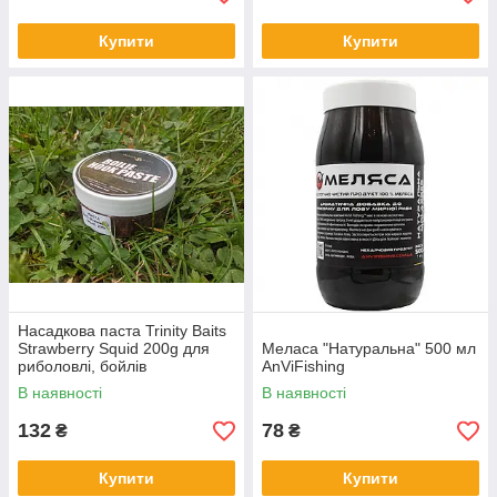
Купити
Купити
Насадкова паста Trinity Baits
Strawberry Squid 200g для
Меласа "Натуральна" 500 мл
риболовлі, бойлів
AnViFishing
В наявності
В наявності
132
78
₴
₴
Купити
Купити