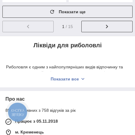
Показати ще
1
/ 15
Ліквіди для риболовлі
Риболовля є одним з найпопулярніших видів відпочинку та
розваги для людей, які захоплюються активним відпочинком
на природі. Одним із ключових факторів успіху риболовлі є
Показати все
приманка. Останніми роками ліквіди для риболовлі стали
дедалі популярнішими серед рибалок.
Про нас
89% позитивних з 758 відгуків за рік
КНОПКА
ЗВ'ЯЗКУ
Працює з 05.11.2018
м. Кременець