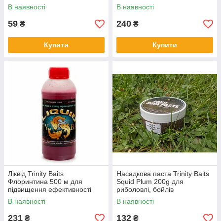
В наявності
В наявності
59
240
₴
₴
Купити
Купити
Ліквід Trinity Baits
Насадкова паста Trinity Baits
Флоринтина 500 м для
Squid Plum 200g для
підвищення ефективності
риболовлі, бойлів
лову
В наявності
В наявності
231
132
₴
₴