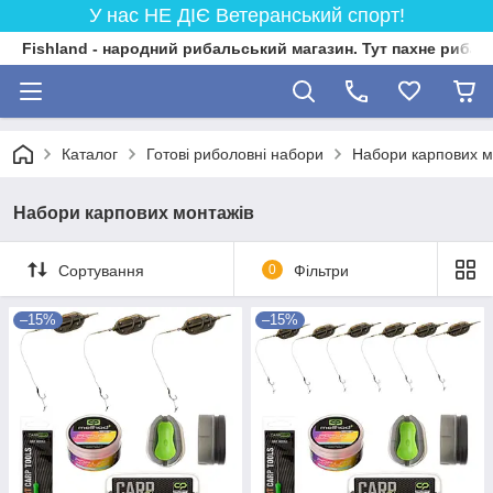
У нас НЕ ДІЄ Ветеранський спорт!
Fishland - народний рибальський магазин. Тут пахне риба
Каталог
Готові риболовні набори
Набори карпових м
Набори карпових монтажів
Сортування
0
Фільтри
–15%
–15%