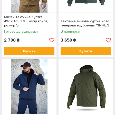
Militex Тактична Куртка
4WSTRETCH, колір койот,
Тактична зимова куртка нової
розмір S
генерації від бренду YINREN
Готово до відправки
В наявності
2 700
3 650
₴
₴
Купити
Купити