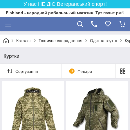
У нас НЕ ДІЄ Ветеранський спорт!
Fishland - народний рибальський магазин. Тут пахне риба
Каталог
Тактичне спорядження
Одяг та взуття
Ку
Куртки
Сортування
0
Фільтри