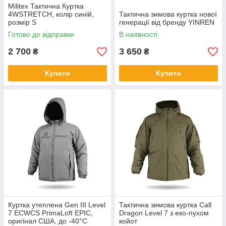
Militex Тактична Куртка
4WSTRETCH, колір синій,
Тактична зимова куртка нової
розмір S
генерації від бренду YINREN
Готово до відправки
В наявності
2 700
3 650
₴
₴
Купити
Купити
Куртка утеплена Gen III Level
Тактична зимова куртка Call
7 ECWCS PrimaLoft EPIC,
Dragon Level 7 з еко-пухом
оригінал США, до -40°C
койот