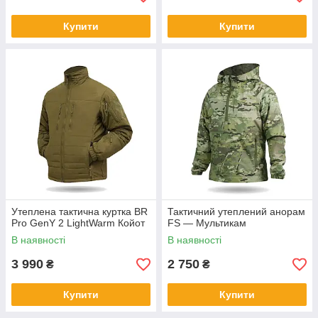
Купити
Купити
Утеплена тактична куртка BR
Тактичний утеплений анорам
Pro GenY 2 LightWarm Койот
FS — Мультикам
В наявності
В наявності
3 990
2 750
₴
₴
Купити
Купити