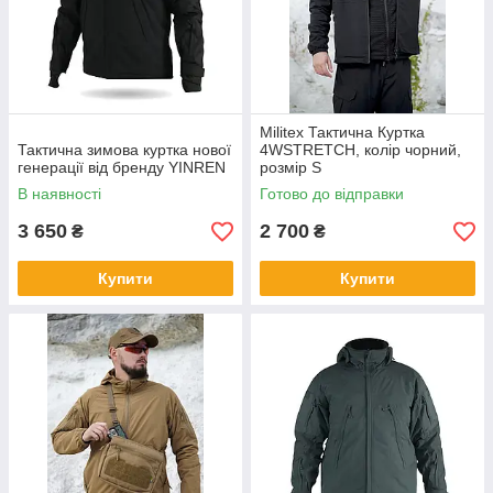
Militex Тактична Куртка
Тактична зимова куртка нової
4WSTRETCH, колір чорний,
генерації від бренду YINREN
розмір S
В наявності
Готово до відправки
3 650
2 700
₴
₴
Купити
Купити