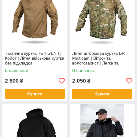
Тактична куртка Twill GEN I |
Літня штормова куртка BR
Койот | Літня військова куртка
Multicam | Вітро- та
без підкладки
вологозахист | Легка та
дихаюча
В наявності
В наявності
2 600
2 050
₴
₴
Купити
Купити