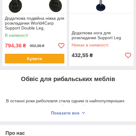
Додаткова подвійна ніжка для
розкладачки World4Carp
Support Double Leg,
регульована висота 28–42 см
Додаткова нога для
В наявності
розкладачки Support Leg
794,36
Немає в наявності
₴
992,36 ₴
432,55
₴
Купити
Обвіс для рибальських меблів
В останні роки риболовля стала одним із найпопулярніших
видів активного відпочинку. Люди все більше звертають увагу
не тільки на саму рибалку, але і на комфортне проведення
Показати все
часу на природі. Обвіс для рибальських меблів є відмінним
рішенням, щоб забезпечити себе комфортом та зручністю під
час риболовлі.
Про нас