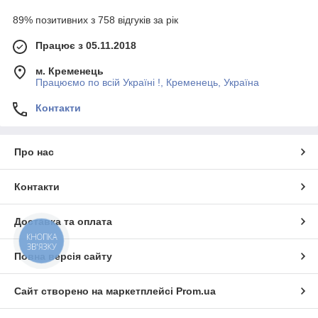
89% позитивних з 758 відгуків за рік
Працює з 05.11.2018
м. Кременець
Працюємо по всій Україні !, Кременець, Україна
Контакти
Про нас
Контакти
Відмінні риси обвісу для рибальських
меблів
Доставка та оплата
Комфорт та зручність
КНОПКА
ЗВ'ЯЗКУ
Обвіс для рибальських меблів пропонує широкий спектр
Повна версія сайту
можливостей для створення комфортної зони на березі
водойми. Завдяки різноманітним компонентам, таким як
Сайт створено на маркетплейсі
Prom.ua
стільці, столики, гачкотримачі та підставки для вудок, рибалок
отримує можливість відпочивати та розслаблятися між