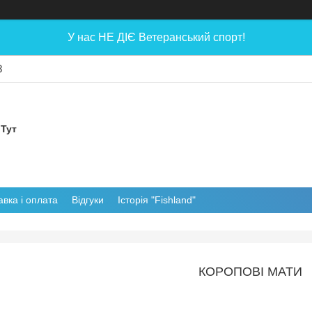
У нас НЕ ДІЄ Ветеранський спорт!
8
 Тут
авка і оплата
Відгуки
Історія "Fishland"
КОРОПОВІ МАТИ