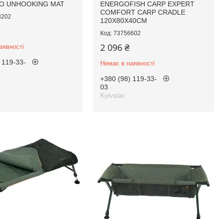
O UNHOOKING MAT
ENERGOFISH CARP EXPERT
COMFORT CARP CRADLE
8202
120X80X40CM
73756602
2 096 ₴
аявності
 119-33-
Немає в наявності
+380 (98) 119-33-
03
Kyivstar