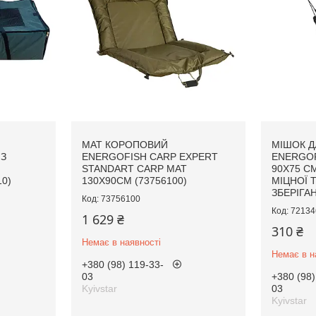
МАТ КОРОПОВИЙ
МІШОК Д
З
ENERGOFISH CARP EXPERT
ENERGOF
STANDART CARP MAT
90X75 С
0)
130X90CM (73756100)
МІЦНОЇ 
ЗБЕРІГА
73756100
72134
1 629 ₴
310 ₴
Немає в наявності
Немає в н
+380 (98) 119-33-
03
+380 (98)
Kyivstar
03
Kyivstar