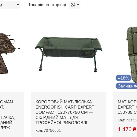
–18%
Залишило
AGMAN
КОРОПОВИЙ МАТ-ЛЮЛЬКА
МАТ КО
T,
ENERGOFISH CARP EXPERT
EXPERT 
COMPACT 120×70×50 СМ —
130×85 
ГАЧКА,
СКЛАДНИЙ МАТ ДЛЯ
73756
ДАНИЙ,
ТРОФЕЙНОЇ РИБОЛОВЛІ
ФЛЯЖ
1 476 ₴
73756601