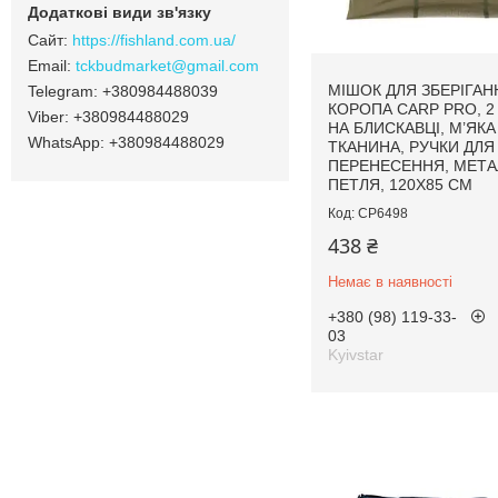
https://fishland.com.ua/
tckbudmarket@gmail.com
МІШОК ДЛЯ ЗБЕРІГАН
+380984488039
КОРОПА CARP PRO, 2
+380984488029
НА БЛИСКАВЦІ, М’ЯКА
+380984488029
ТКАНИНА, РУЧКИ ДЛЯ
ПЕРЕНЕСЕННЯ, МЕТА
ПЕТЛЯ, 120X85 СМ
CP6498
438 ₴
Немає в наявності
+380 (98) 119-33-
03
Kyivstar