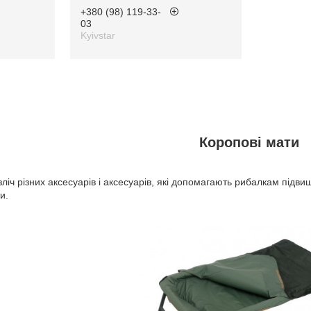
+380 (98) 119-33-
03
Kyivstar
Коропові мати
езліч різних аксесуарів і аксесуарів, які допомагають рибалкам під
ти.