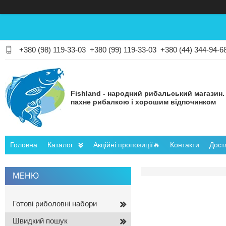
+380 (98) 119-33-03
+380 (99) 119-33-03
+380 (44) 344-94-6
Fishland - народний рибальський магазин.
пахне рибалкою і хорошим відпочинком
Головна
Каталог
Акційні пропозиції🔥
Контакти
Дост
Готові риболовні набори
Швидкий пошук