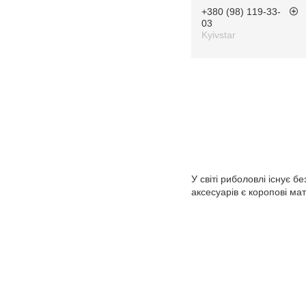
+380 (98) 119-33-
03
Kyivstar
У світі риболовлі існує б
аксесуарів є коропові ма