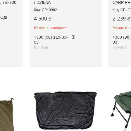
, 75×200
ЛЮЛЬКА
CARP PR
CPL0982
CPL8
ОДІ
4 500 ₴
2 239 ₴
Немає в наявності
Немає в н
+380 (98) 119-33-
+380 (98)
03
03
Kyivstar
Kyivstar