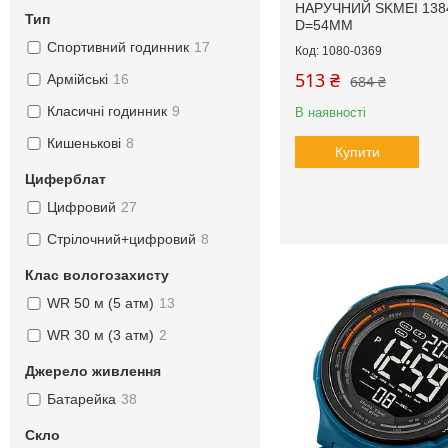
НАРУЧНИЙ SKMEI 138
Тип
D=54MM
Спортивний годинник
17
1080-0369
513 ₴
Армійські
16
684 ₴
Класичні годинник
9
В наявності
Кишенькові
8
Купити
Циферблат
Цифровий
27
Стрілочний+цифровий
8
Клас вологозахисту
WR 50 м (5 атм)
13
WR 30 м (3 атм)
2
Джерело живлення
Батарейка
38
Скло