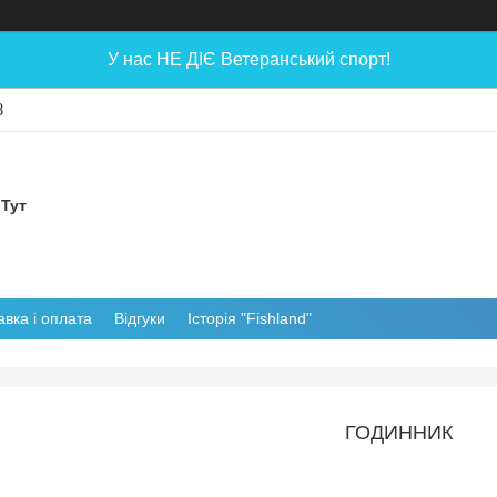
У нас НЕ ДІЄ Ветеранський спорт!
8
 Тут
авка і оплата
Відгуки
Історія "Fishland"
ГОДИННИК