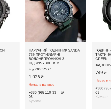
АСИ
НАРУЧНИЙ ГОДИННИК SANDA
ГОДИННИ
739 ПРОТИУДАРНІ
ТАКТИЧН
ВОДОНЕПРОНИКНІ З
GREEN
ПІДСВІЧУВАННЯМ
00005
000052797
749 ₴
1 026 ₴
Немає в н
Немає в наявності
+380 (98)
+380 (98) 119-33-
03
03
Kyivstar
Kyivstar