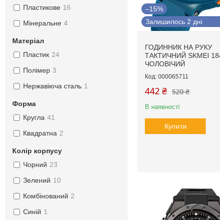
Пластикове
16
–15%
Залишилось 2 дні
Мінеральне
4
Матеріал
ГОДИННИК НА РУКУ
Пластик
24
ТАКТИЧНИЙ SKMEI 18
ЧОЛОВІЧИЙ
Полімер
3
000065711
Нержавіюча сталь
1
442 ₴
520 ₴
Форма
В наявності
Кругла
41
Купити
Квадратна
2
Колір корпусу
Чорний
23
Зелений
10
Комбінований
2
Синій
1