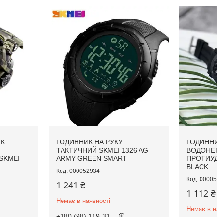
ИК
ГОДИННИК НА РУКУ
ГОДИННИ
ТАКТИЧНИЙ SKMEI 1326 AG
ВОДОНЕ
SKMEI
ARMY GREEN SMART
ПРОТИУД
BLACK
000052934
00005
1 241 ₴
1 112 ₴
Немає в наявності
Немає в н
+380 (98) 119-33-