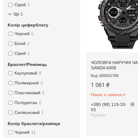
Сірий
1
Ще 1
Колір циферблату
Чорний
5
Білий
1
Сірий
1
ЧОЛОВІЧІ НАРУЧНІ Ч
Браслет/Ремінець
SANDA 6008
Каучуковий
8
000052788
Полімерний
3
1 061 ₴
Пластиковий
3
Немає в наявності
Поліуретан
2
+380 (98) 119-33-
03
Силіконовий
1
Kyivstar
Колір браслета/ремінця
Чорний
11