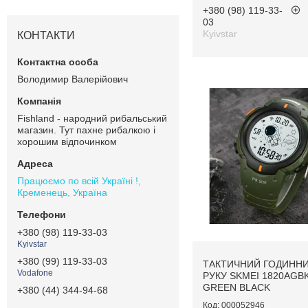
+380 (98) 119-33-
03
Kyivstar
КОНТАКТИ
Володимир Валерійович
Fishland - народний рибальський
магазин. Тут пахне рибалкою і
хорошим відпочинком
Працюємо по всій Україні !,
Кременець, Україна
+380 (98) 119-33-03
Kyivstar
+380 (99) 119-33-03
ТАКТИЧНИЙ ГОДИННИ
Vodafone
РУКУ SKMEI 1820AGB
GREEN BLACK
+380 (44) 344-94-68
000052946