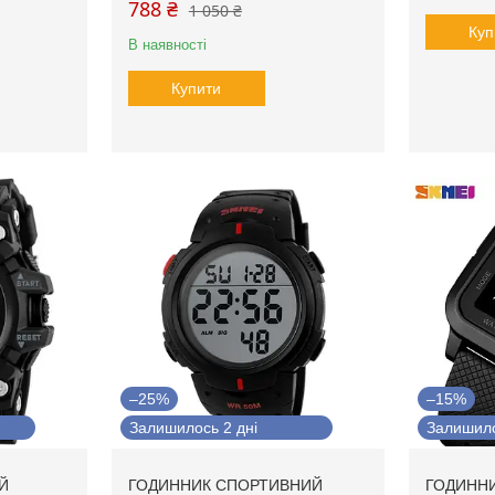
788 ₴
1 050 ₴
Куп
В наявності
Купити
–25%
–15%
Залишилось 2 дні
Залишило
Й
ГОДИННИК СПОРТИВНИЙ
ГОДИННИ