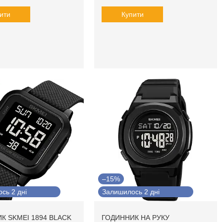
ити
Купити
–15%
сь 2 дні
Залишилось 2 дні
К SKMEI 1894 BLACK
ГОДИННИК НА РУКУ