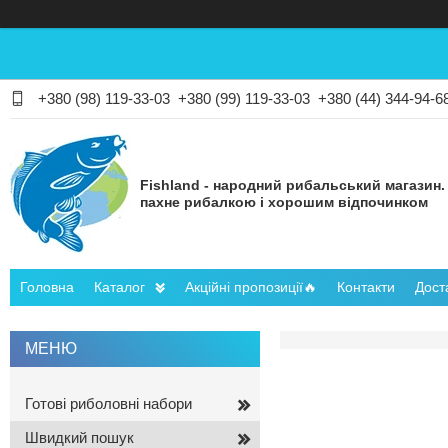
+380 (98) 119-33-03
+380 (99) 119-33-03
+380 (44) 344-94-6
Fishland - народний рибальський магазин.
пахне рибалкою і хорошим відпочинком
Головна
Каталог
Акційні пропозиції🔥
Контакти
Дост
Готові риболовні набори
Швидкий пошук