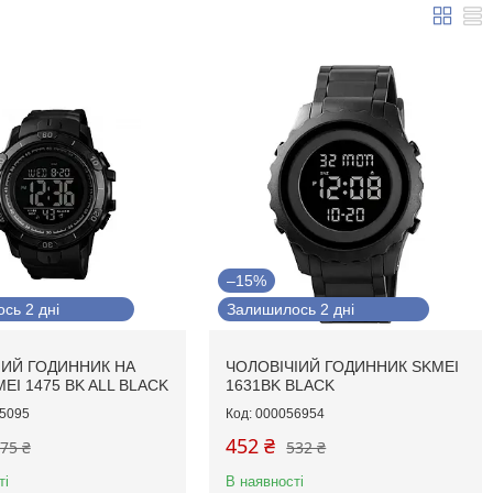
–15%
сь 2 дні
Залишилось 2 дні
ИЙ ГОДИННИК НА
ЧОЛОВІЧІИЙ ГОДИННИК SKMEI
EI 1475 BK ALL BLACK
1631BK BLACK
5095
000056954
452 ₴
75 ₴
532 ₴
ті
В наявності