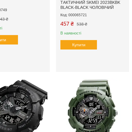
ТАКТИЧНИЙ SKMEI 2023BKBK
BLACK-BLACK ЧОЛОВІЧИЙ
0749
000065721
43 ₴
457 ₴
538 ₴
ті
В наявності
ити
Купити