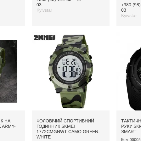
03
+380 (98)
Kyivstar
03
Kyivstar
К НА
ЧОЛОВІЧИЙ СПОРТИВНИЙ
ТАКТИЧН
K ARMY-
ГОДИННИК SKMEI
РУКУ SKM
1772CMGNWT CAMO GREEN-
SMART
WHITE
00005