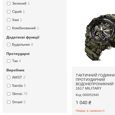
Зелений
1
Сірий
1
Хакі
1
Комбінований
1
Додаткові функції
Будильник
8
Протиударні
Так
4
Виробник
ТАКТИЧНИЙ ГОДИНН
AMST
2
ПРОТИУДАРНИЙ
ВОДОНЕПРОНИКНИЙ 
Sanda
5
1617 MILITARY
Skmei
75
000052940
1 040 ₴
Smael
2
Немає в наявності