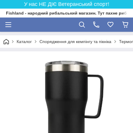
У нас НЕ ДІЄ Ветеранський спорт!
Fishland - народний рибальський магазин. Тут пахне риба
Каталог
Спорядження для кемпінгу та пікніка
Термо