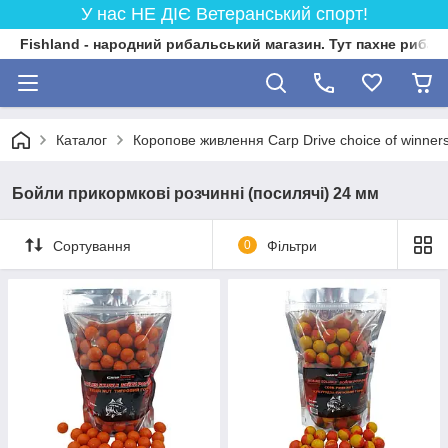
У нас НЕ ДІЄ Ветеранський спорт!
Fishland - народний рибальський магазин. Тут пахне риба
Каталог
Коропове живлення Carp Drive choice of winner
Бойли прикормкові розчинні (посилячі) 24 мм
Сортування
0
Фільтри