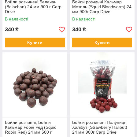
Бойли розчинені Белачан
Бойли розчинні Кальмар
(Belachan) 24 мм 900 г Carp
Мотиль (Squid Bloodworm) 24
Drive
мм 900г Carp Drive
В наявності
В наявності
340
340
₴
₴
Купити
Купити
Бойли розчинні, Бойли
Бойли розчинені Полуниця
Кальмар Робін Ред (Squid
Халібут (Strawberry Halibut)
Robin Red) 24 мм 500 г
24 мм 900г Carp Drive