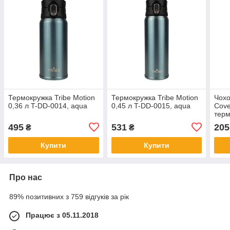
Термокружка Tribe Motion
Термокружка Tribe Motion
Чохо
0,36 л T-DD-0014, aqua
0,45 л T-DD-0015, aqua
Cove
терм
0006
495
531
205
₴
₴
Купити
Купити
Про нас
89% позитивних з 759 відгуків за рік
Працює з 05.11.2018