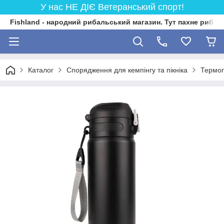
У нас НЕ ДІЄ Ветеранський спорт!
Fishland - народний рибальський магазин. Тут пахне риба
Каталог
Спорядження для кемпінгу та пікніка
Термо