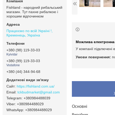
Fishland - народний рибальський
магазин. Тут пахне рибалкою і
хорошим відпочинком
Працюємо по всій Україні !,
Кременець, Україна
У компанії підключені 
+380 (98) 119-33-03
Kyivstar
п
+380 (99) 119-33-03
Vodafone
+380 (44) 344-94-68
https://fishland.com.ua/
tckbudmarket@gmail.com
+380984488039
+380984488029
Основні
+380984488029
Виробник