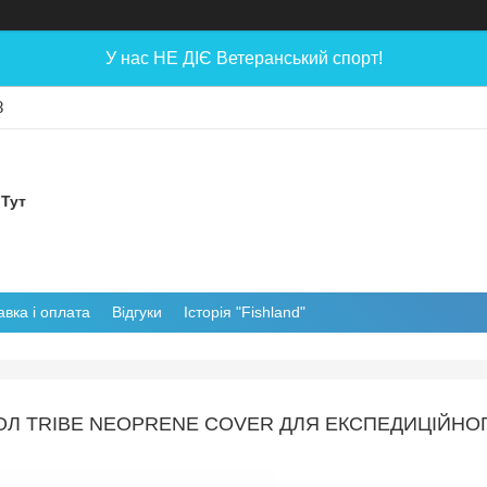
У нас НЕ ДІЄ Ветеранський спорт!
8
 Тут
авка і оплата
Відгуки
Історія "Fishland"
Л TRIBE NEOPRENE COVER ДЛЯ ЕКСПЕДИЦІЙНОГО