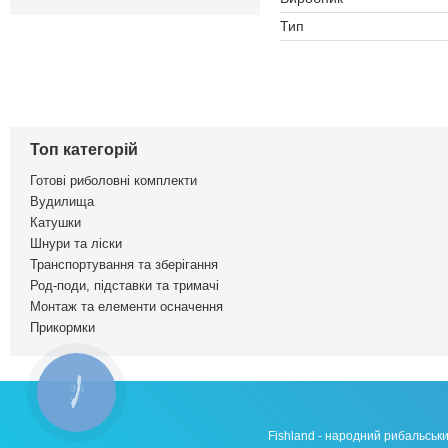
Тип
Топ категорій
Готові риболовні комплекти
Вудилища
Катушки
Шнури та ліски
Транспортування та зберігання
Род-поди, підставки та тримачі
Монтаж та елементи осначення
Прикормки
КНОПКА
ЗВ'ЯЗКУ