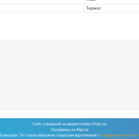
Термос
Сайт створений на маркетплейсі
Prom.ua
Продавець на Bigl.ua
Fishland - народний рибальський магазин. Тут пахне рибалкою і хорошим відпочинком |
Поскаржитися на конт