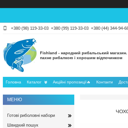
+380 (98) 119-33-03
+380 (99) 119-33-03
+380 (44) 344-94-6
Fishland - народний рибальський магазин.
пахне рибалкою і хорошим відпочинком
Головна
Каталог
Акційні пропозиції🔥
Контакти
Дост
ЧОХО
Готові риболовні набори
Швидкий пошук