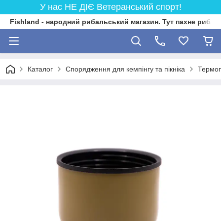
У нас НЕ ДІЄ Ветеранський спорт!
Fishland - народний рибальський магазин. Тут пахне риба
Каталог
Спорядження для кемпінгу та пікніка
Термо