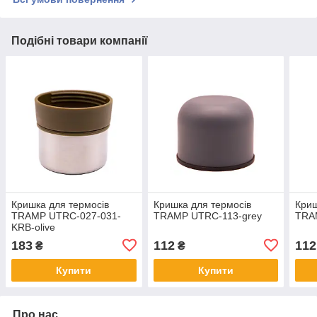
Подібні товари компанії
Кришка для термосів
Кришка для термосів
Криш
TRAMP UTRC-027-031-
TRAMP UTRC-113-grey
TRA
KRB-olive
183
112
112
₴
₴
Купити
Купити
Про нас