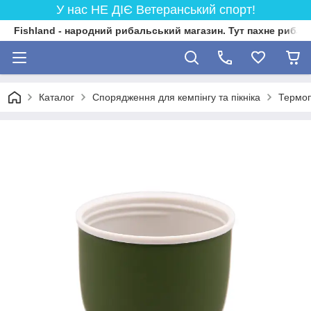
У нас НЕ ДІЄ Ветеранський спорт!
Fishland - народний рибальський магазин. Тут пахне риба
Каталог
Спорядження для кемпінгу та пікніка
Термо