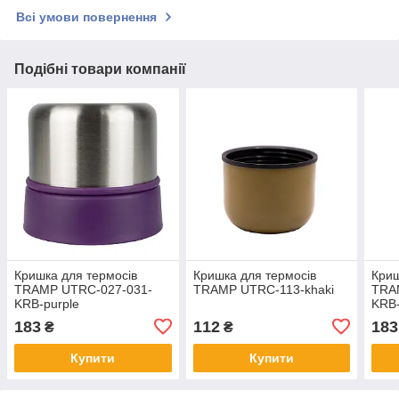
Всі умови повернення
Подібні товари компанії
Кришка для термосів
Кришка для термосів
Криш
TRAMP UTRC-027-031-
TRAMP UTRC-113-khaki
TRA
KRB-purple
KRB-
183
112
183
₴
₴
Купити
Купити