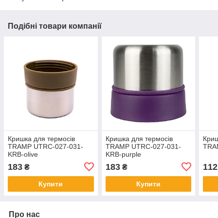
Подібні товари компанії
Кришка для термосів
Кришка для термосів
Криш
TRAMP UTRC-027-031-
TRAMP UTRC-027-031-
TRA
KRB-olive
KRB-purple
183
183
112
₴
₴
Купити
Купити
Про нас