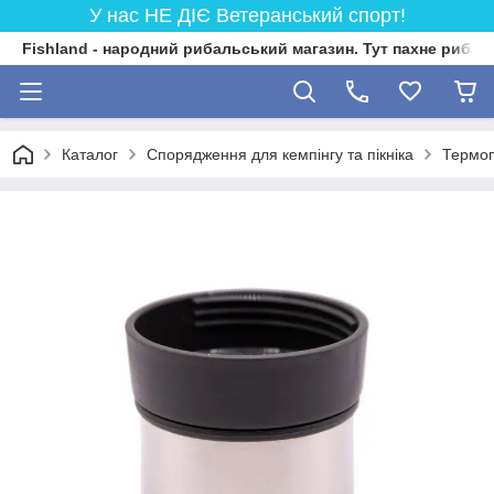
У нас НЕ ДІЄ Ветеранський спорт!
Fishland - народний рибальський магазин. Тут пахне риба
Каталог
Спорядження для кемпінгу та пікніка
Термо