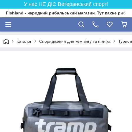
У нас НЕ ДІЄ Ветеранський спорт!
Fishland - народний рибальський магазин. Тут пахне риба
Каталог
Спорядження для кемпінгу та пікніка
Турист