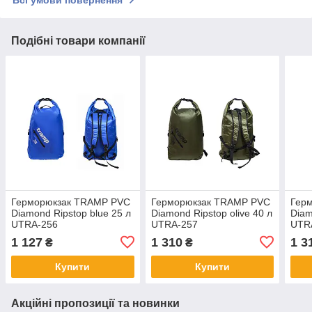
Всі умови повернення
Подібні товари компанії
Герморюкзак TRAMP PVC
Герморюкзак TRAMP PVC
Гер
Diamond Ripstop blue 25 л
Diamond Ripstop olive 40 л
Diam
UTRA-256
UTRA-257
UTR
1 127
1 310
1 3
₴
₴
Купити
Купити
Акційні пропозиції та новинки