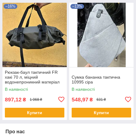
–16%
–13%
Рюкзак-баул тактичний FR
хакі 70 л, міцний
Сумка бананка тактична
водонепроникний матеріал
10995 сіра
600D, великий об'єм для
В наявності
В наявності
туризму, кемпінгу, альпінізму
897,12
548,97
₴
₴
1 068 ₴
631 ₴
Купити
Купити
Про нас