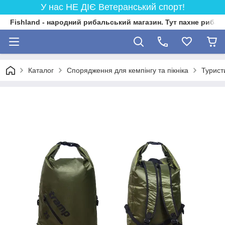
У нас НЕ ДІЄ Ветеранський спорт!
Fishland - народний рибальський магазин. Тут пахне риба
Каталог
Спорядження для кемпінгу та пікніка
Турист