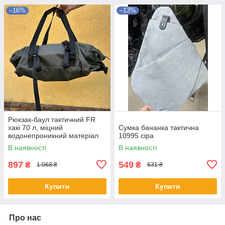
–16%
–13%
Рюкзак-баул тактичний FR
хакі 70 л, міцний
Сумка бананка тактична
водонепроникний матеріал
10995 сіра
600D, великий об'єм для
В наявності
В наявності
туризму, кемпінгу, альпінізму
897
549
₴
₴
1 068 ₴
631 ₴
Купити
Купити
Про нас