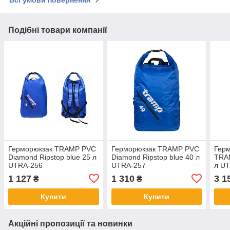
Всі умови повернення
Подібні товари компанії
Герморюкзак TRAMP PVC
Герморюкзак TRAMP PVC
Герм
Diamond Ripstop blue 25 л
Diamond Ripstop blue 40 л
TRAM
UTRA-256
UTRA-257
л U
1 127
1 310
3 1
₴
₴
Купити
Купити
Акційні пропозиції та новинки