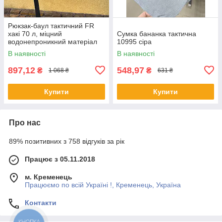
Рюкзак-баул тактичний FR
хакі 70 л, міцний
Сумка бананка тактична
водонепроникний матеріал
10995 сіра
600D, великий об'єм для
В наявності
В наявності
туризму, кемпінгу, альпінізму
897,12
548,97
₴
₴
1 068 ₴
631 ₴
Купити
Купити
Про нас
89% позитивних з 758 відгуків за рік
Працює з 05.11.2018
м. Кременець
Працюємо по всій Україні !, Кременець, Україна
Контакти
КНОПКА