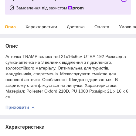
Замовлення під захистом
Опис
Характеристики
Доставка
Оплата
Умови п
Опис
Аптечка TRAMP велика red 21x16x6см UTRA-192 Розкладна
сумка-аптечка на 3 великих відділення з підсиленого,
вологостійкого матеріалу. Оптимальна для туристів,
мандрівників, спортсменів. Можеслугувати ємністю для
основної аптечки. Особливості: Швидко відкривається. В
закритому стані фіксується на липучки. Характеристики:
Матеріал: Poliester Oxford 210D, PU 1000 Розміри: 21 х 16 х 6
см.
Приховати
Характеристики