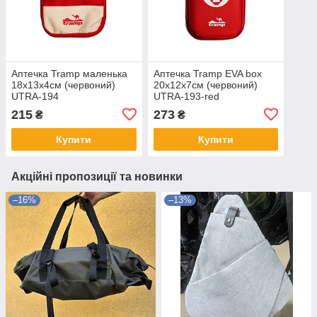
Аптечка Tramp маленька
Аптечка Tramp EVA box
18х13х4см (червоний)
20х12х7см (червоний)
UTRA-194
UTRA-193-red
215
273
₴
₴
Купити
Купити
Акційні пропозиції та новинки
–16%
–13%