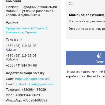
Fishland - народний рибальський
магазин. Тут пахне рибалкою і
хорошим відпочинком
У компанії підключені 
Працюємо по всій Україні !,
п
Кременець, Україна
+380 (98) 119-33-03
Kyivstar
+380 (99) 119-33-03
Vodafone
Опис
+380 (44) 344-94-68
Чохол на рюкзак чорний М
виробництва: Китай Гаран
https://fishland.com.ua/
tckbudmarket@gmail.com
+380984488039
+380984488029
+380984488029