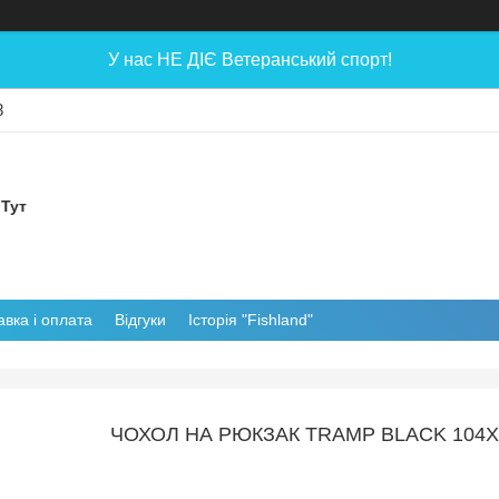
У нас НЕ ДІЄ Ветеранський спорт!
8
 Тут
авка і оплата
Відгуки
Історія "Fishland"
ЧОХОЛ НА РЮКЗАК TRAMP BLACK 104Х