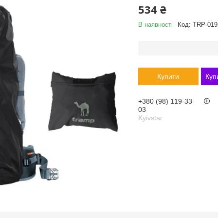
534 ₴
В наявності
Код:
TRP-019
Купити
Куп
+380 (98) 119-33-
03
Kyivstar