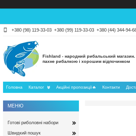
+380 (98) 119-33-03
+380 (99) 119-33-03
+380 (44) 344-94-6
Fishland - народний рибальський магазин.
пахне рибалкою і хорошим відпочинком
Головна
Каталог
Акційні пропозиції🔥
Контакти
Дост
Готові риболовні набори
Швидкий пошук