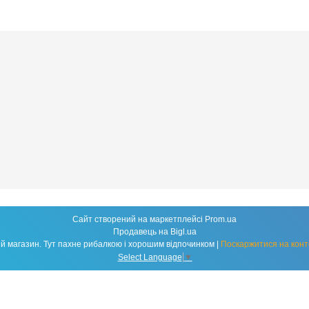
Сайт створений на маркетплейсі
Prom.ua
Продавець на Bigl.ua
Fishland - народний рибальський магазин. Тут пахне рибалкою і хорошим відпочинком |
Поскаржитися на конт
Select Language
▼