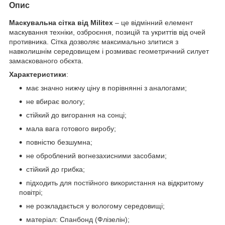
Опис
Маскувальна сітка від Militex
– це відмінний елемент
маскування техніки, озброєння, позицій та укриттів від очей
противника. Сітка дозволяє максимально злитися з
навколишнім середовищем і розмиває геометричний силует
замаскованого обєкта.
Характеристики
:
має значно нижчу ціну в порівнянні з аналогами;
не вбирає вологу;
стійкий до вигорання на сонці;
мала вага готового виробу;
повністю безшумна;
не оброблений вогнезахисними засобами;
стійкий до грибка;
підходить для постійного використання на відкритому
повітрі;
не розкладається у вологому середовищі;
матеріал: Спанбонд (Флізелін);