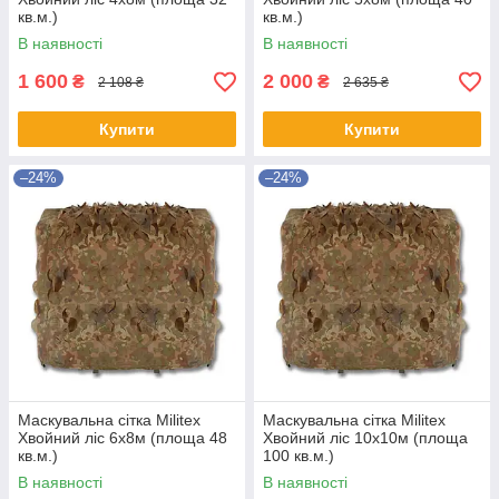
кв.м.)
кв.м.)
В наявності
В наявності
1 600
2 000
₴
₴
2 108 ₴
2 635 ₴
Купити
Купити
–24%
–24%
Маскувальна сітка Militex
Маскувальна сітка Militex
Хвойний ліс 6х8м (площа 48
Хвойний ліс 10х10м (площа
кв.м.)
100 кв.м.)
В наявності
В наявності