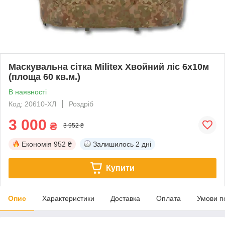
Маскувальна сітка Militex Хвойний ліс 6х10м
(площа 60 кв.м.)
В наявності
Код: 20610-ХЛ
Роздріб
3 000
₴
3 952 ₴
Економія
952 ₴
Залишилось
2 дні
Купити
Опис
Характеристики
Доставка
Оплата
Умови п