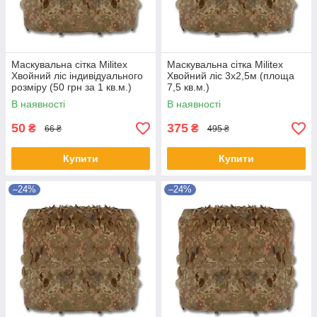
Маскувальна сітка Militex
Маскувальна сітка Militex
Хвойний ліс індивідуального
Хвойний ліс 3х2,5м (площа
розміру (50 грн за 1 кв.м.)
7,5 кв.м.)
В наявності
В наявності
50
375
₴
₴
66 ₴
495 ₴
Купити
Купити
–24%
–24%