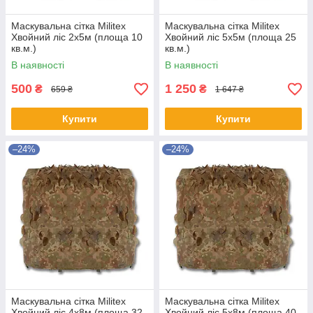
Маскувальна сітка Militex
Маскувальна сітка Militex
Хвойний ліс 2х5м (площа 10
Хвойний ліс 5х5м (площа 25
кв.м.)
кв.м.)
В наявності
В наявності
500
1 250
₴
₴
659 ₴
1 647 ₴
Купити
Купити
–24%
–24%
Маскувальна сітка Militex
Маскувальна сітка Militex
Хвойний ліс 4х8м (площа 32
Хвойний ліс 5х8м (площа 40