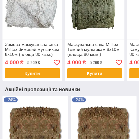
Зимова маскувальна сітка
Маскувальна сітка Militex
Маск
Militex Зимовий мультикам
Темний мультикам 8х10м
Кам
8х10м (площа 80 кв.м.)
(площа 80 кв.м.)
80 к
4 000
4 000
4 0
₴
₴
5 269 ₴
5 269 ₴
Купити
Купити
Акційні пропозиції та новинки
–24%
–24%