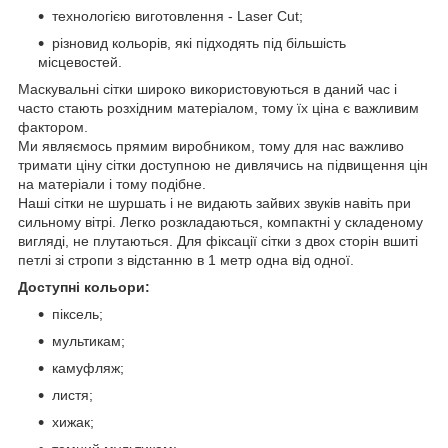
технологією виготовлення - Laser Cut;
різновид кольорів, які підходять під більшість
місцевостей.
Маскувальні сітки широко використовуються в даний час і
часто стають розхідним матеріалом, тому їх ціна є важливим
фактором.
Ми являємось прямим виробником, тому для нас важливо
тримати ціну сітки доступною не дивлячись на підвищення цін
на матеріали і тому подібне.
Наші сітки не шуршать і не видають зайвих звуків навіть при
сильному вітрі. Легко розкладаються, компактні у складеному
вигляді, не плутаються. Для фіксації сітки з двох сторін вшиті
петлі зі стропи з відстанню в 1 метр одна від одної.
Доступні кольори:
піксель;
мультикам;
камуфляж;
листя;
хижак;