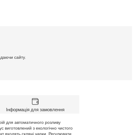
идаючи сайту.
Інформація для замовлення
рій для автоматичного розливу
ус виготовлений з екологічно чистого
т входять скляні чарки. Регулювати