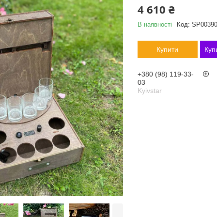
4 610 ₴
В наявності
Код:
SP0039
Купити
Куп
+380 (98) 119-33-
03
Kyivstar