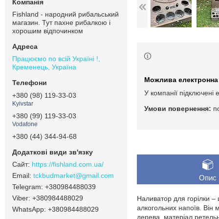
Fishland - народний рибальський
магазин. Тут пахне рибалкою і
хорошим відпочинком
Працюємо по всій Україні !,
Кременець, Україна
У компанії підключені 
+380 (98) 119-33-03
Kyivstar
п
+380 (99) 119-33-03
Vodafone
+380 (44) 344-94-68
https://fishland.com.ua/
tckbudmarket@gmail.com
Опис
+380984488039
+380984488029
Наливатор для горілки –
алкогольних напоїв. Він 
+380984488029
дерева, матеріал ретельн