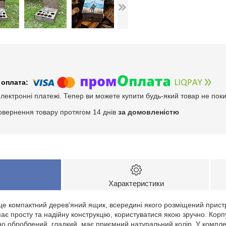
електронні платежі. Тепер ви можете купити будь-який товар не пок
овернення товару протягом 14 днів
за домовленістю
Характеристики
 це компактний дерев'яний ящик, всередині якого розміщений прист
має просту та надійну конструкцію, користуватися якою зручно. Корп
о оброблений, гладкий, має приємний натуральний колір. У комплек