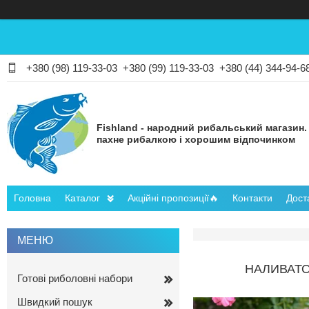
+380 (98) 119-33-03
+380 (99) 119-33-03
+380 (44) 344-94-6
Fishland - народний рибальський магазин.
пахне рибалкою і хорошим відпочинком
Головна
Каталог
Акційні пропозиції🔥
Контакти
Дост
НАЛИВАТО
Готові риболовні набори
Швидкий пошук