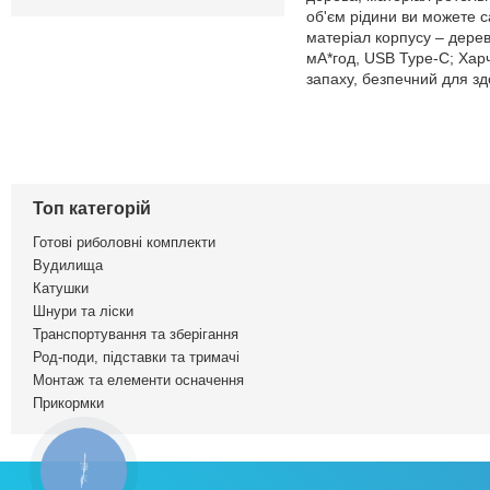
об'єм рідини ви можете с
матеріал корпусу – дерев
мА*год, USB Type-C; Харч
запаху, безпечний для зд
Топ категорій
Готові риболовні комплекти
Вудилища
Катушки
Шнури та ліски
Транспортування та зберігання
Род-поди, підставки та тримачі
Монтаж та елементи осначення
Прикормки
КНОПКА
ЗВ'ЯЗКУ