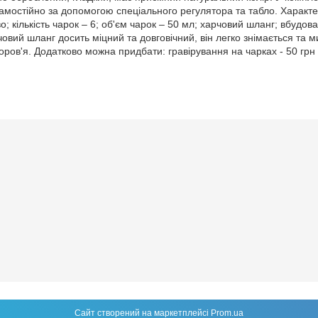
амостійно за допомогою спеціального регулятора та табло. Характер
о; кількість чарок – 6; об'єм чарок – 50 мл; харчовий шланг; вбудов
овий шланг досить міцний та довговічний, він легко знімається та 
оров'я. Додатково можна придбати: гравірування на чарках - 50 грн 
Сайт створений на маркетплейсі
Prom.ua