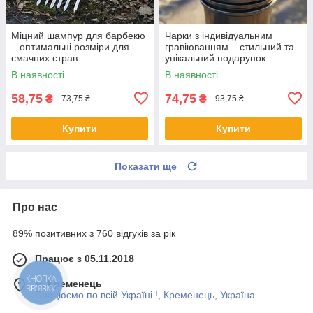
Міцний шампур для барбекю
Чарки з індивідуальним
– оптимальні розміри для
гравіюванням – стильний та
смачних страв
унікальний подарунок
В наявності
В наявності
58,75
74,75
₴
₴
73,75 ₴
93,75 ₴
Купити
Купити
Показати ще
Про нас
89% позитивних з 760 відгуків за рік
Працює з 05.11.2018
КНОПКА
м. Кременець
ЗВ'ЯЗКУ
Працюємо по всій Україні !, Кременець, Україна