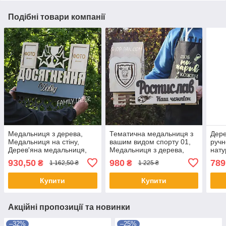
Подібні товари компанії
Медальниця з дерева,
Тематична медальниця з
Дере
Медальниця на стіну,
вашим видом спорту 01,
ручн
Дерев'яна медальниця,
Медальниця з дерева,
нату
Медальниця 09
Дерев'яна медальниця
інди
930,50
980
789
₴
₴
1 162,50 ₴
1 225 ₴
для 
наго
Купити
Купити
Акційні пропозиції та новинки
–32%
–25%