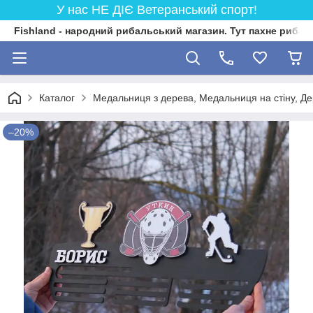
У нас НЕ ДІЄ Ветеранський спорт!
Fishland - народний рибальський магазин. Тут пахне риба
Каталог
Медальниця з дерева, Медальниця на стіну, Д
–20%