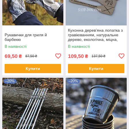
Кухонна дерев’яна лопатка з
Рукавички для гриля й
гравіюванням, натуральне
барбекю
дерево, екологічна, міцна,
зручна для приготування,
В наявності
В наявності
кухонне приладдя
69,50
109,50
₴
₴
87,50 ₴
137,50 ₴
Купити
Купити
–20%
–20%