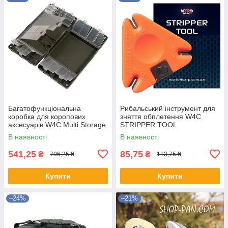
Багатофункціональна
Рибальський інструмент для
коробка для коропових
зняття обплетення W4C
аксесуарів W4C Multi Storage
STRIPPER TOOL
Tackle Box
В наявності
В наявності
541,25
85,75
₴
₴
796,25 ₴
113,75 ₴
Купити
Купити
–24%
–21%