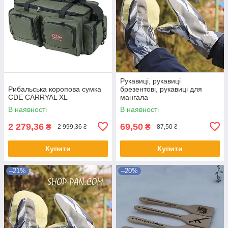
Рукавиці, рукавиці
Рибальська коропова сумка
брезентові, рукавиці для
CDE CARRYAL XL
мангала
В наявності
В наявності
2 279,36
69,50
₴
₴
2 999,36 ₴
87,50 ₴
Купити
Купити
–21%
–20%