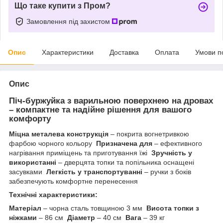
Що таке купити з Пром?
Замовлення під захистом
Опис
Характеристики
Доставка
Оплата
Умови п
Опис
Піч-буржуйка з варильною поверхнею на дровах
– компактне та надійне рішення для вашого
комфорту
Міцна металева конструкція
– покрита вогнетривкою
фарбою чорного кольору
Призначена для
– ефективного
нагрівання приміщень та приготування їжі
Зручність у
використанні
– дверцята топки та попільника оснащені
засувками
Легкість у транспортуванні
– ручки з боків
забезпечують комфортне перенесення
Технічні характеристики:
Матеріал
– чорна сталь товщиною 3 мм
Висота топки з
ніжками
– 86 см
Діаметр
– 40 см
Вага
– 39 кг