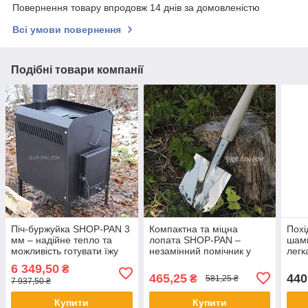
Повернення товару впродовж 14 днів за домовленістю
Всі умови повернення
Подібні товари компанії
Піч-буржуйка SHOP-PAN 3
Компактна та міцна
Похі
мм – надійне тепло та
лопата SHOP-PAN –
шам
можливість готувати їжу
незамінний помічник у
легк
походах і на роботі
для 
6 349,50
₴
розм
465,25
440
₴
581,25 ₴
7 937,50 ₴
3 м
Купити
Купити