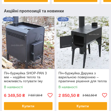
Акційні пропозиції та новинки
–20%
–20%
Піч-буржуйка SHOP-PAN 3
Піч-буржуйка Дарума з
мм – надійне тепло та
варильною поверхнею –
можливість готувати їжу
практичне рішення для тепла
та приготування їжі
В наявності
В наявності
6 349,50
2 850,50
₴
₴
7 937,50 ₴
3 562,50 ₴
Купити
Купити