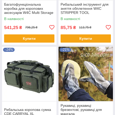
Багатофункціональна
Рибальський інструмент для
коробка для коропових
зняття обплетення W4C
аксесуарів W4C Multi Storage
STRIPPER TOOL
Tackle Box
В наявності
В наявності
541,25
85,75
₴
₴
796,25 ₴
113,75 ₴
Купити
Купити
–24%
–21%
Рукавиці, рукавиці
Рибальська коропова сумка
брезентові, рукавиці для
CDE CARRYAL XL
мангала