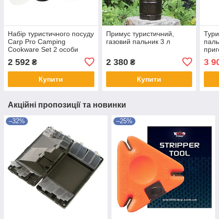
Набір туристичного посуду
Примус туристичний,
Тури
Carp Pro Camping
газовий пальник 3 л
паль
Cookware Set 2 особи
приг
каструля 1.6 л чайник 1 л
яких
2 592
2 380
3 9
₴
₴
сковорода 16 см
анодований алюміній
Купити
Купити
Акційні пропозиції та новинки
–32%
–25%