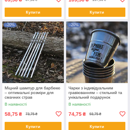
Купити
Купити
–20%
–20%
Міцний шампур для барбекю
Чарки з індивідуальним
– оптимальні розміри для
гравіюванням – стильний та
смачних страв
унікальний подарунок
В наявності
В наявності
58,75
74,75
₴
₴
73,75 ₴
93,75 ₴
Купити
Купити