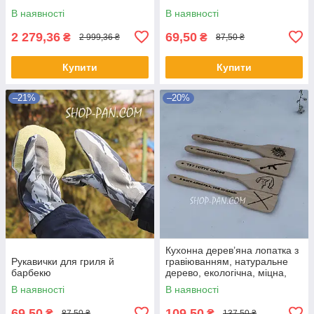
В наявності
В наявності
2 279,36
69,50
₴
₴
2 999,36 ₴
87,50 ₴
Купити
Купити
–21%
–20%
Кухонна дерев’яна лопатка з
Рукавички для гриля й
гравіюванням, натуральне
барбекю
дерево, екологічна, міцна,
зручна для приготування,
В наявності
В наявності
кухонне приладдя
69,50
109,50
₴
₴
87,50 ₴
137,50 ₴