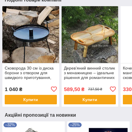
Сковорода 30 см із диска
Дерев’яний винний столик
Коче
борони з отвором для
з менажницею – ідеальне
манг
швидкого приготування,
рішення для романтичних
сков
знімні ніжки, чорна, міцна,
вечорів
стал
універсальна
інст
1 040
589,50
330
₴
₴
737,50 ₴
дро
Купити
Купити
Акційні пропозиції та новинки
–32%
–25%