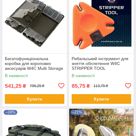
Багатофункціональна
Рибальський інструмент для
коробка для коропових
зняття обплетення W4C
аксесуарів W4C Multi Storage
STRIPPER TOOL
Tackle Box
В наявності
В наявності
541,25
85,75
₴
₴
796,25 ₴
113,75 ₴
Купити
Купити
–24%
–21%