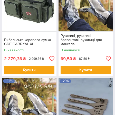
Рукавиці, рукавиці
Рибальська коропова сумка
брезентові, рукавиці для
CDE CARRYAL XL
мангала
В наявності
В наявності
2 279,36
69,50
₴
₴
2 999,36 ₴
87,50 ₴
Купити
Купити
–21%
–20%