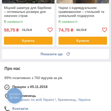
Міцний шампур для барбекю
Чарки з індивідуальним
– оптимальні розміри для
гравіюванням – стильний та
смачних страв
унікальний подарунок
В наявності
В наявності
58,75
74,75
₴
₴
73,75 ₴
93,75 ₴
Купити
Купити
Показати ще
Про нас
89% позитивних з 760 відгуків за рік
Працює з 05.11.2018
КНОПКА
м. Кременець
ЗВ'ЯЗКУ
Працюємо по всій Україні !, Кременець, Україна
Контакти