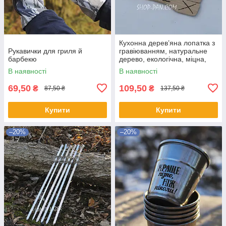
Кухонна дерев’яна лопатка з
Рукавички для гриля й
гравіюванням, натуральне
барбекю
дерево, екологічна, міцна,
зручна для приготування,
В наявності
В наявності
кухонне приладдя
69,50
109,50
₴
₴
87,50 ₴
137,50 ₴
Купити
Купити
–20%
–20%