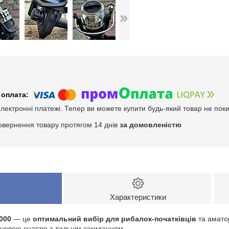
електронні платежі. Тепер ви можете купити будь-який товар не пок
овернення товару протягом 14 днів
за домовленістю
Характеристики
000
— це
оптимальний вибір для рибалок-початківців
та аматор
вцевою снастю з дальнім закиданням.