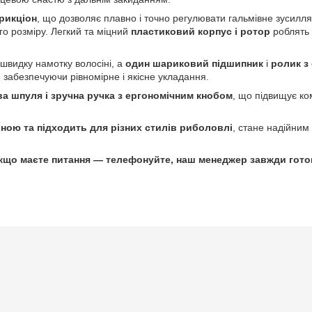
рикціон
, що дозволяє плавно і точно регулювати гальмівне зусилл
о розміру. Легкий та міцний
пластиковий корпус і ротор
роблять 
швидку намотку волосіні, а
один шариковий підшипник
і
ролик з
 забезпечуючи рівномірне і якісне укладання.
а шпуля і зручна ручка з ергономічним кнобом
, що підвищує ко
ною та підходить для різних стилів риболовлі
, стане надійни
кщо маєте питання — телефонуйте, наш менеджер завжди гото