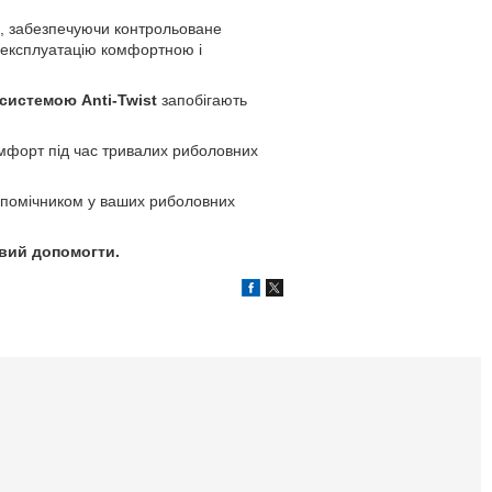
я, забезпечуючи контрольоване
експлуатацію комфортною і
 системою Anti-Twist
запобігають
мфорт під час тривалих риболовних
м помічником у ваших риболовних
вий допомогти.