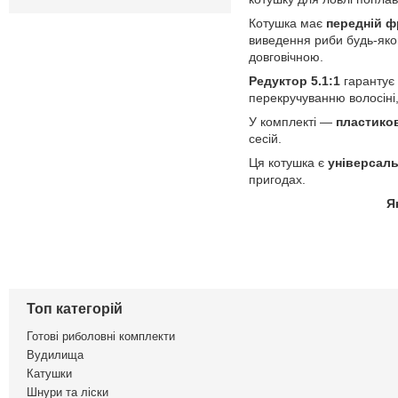
Котушка має
передній ф
виведення риби будь-яког
довговічною.
Редуктор 5.1:1
гарантує 
перекручуванню волосіні,
У комплекті —
пластиков
сесій.
Ця котушка є
універсаль
пригодах.
Я
Топ категорій
Готові риболовні комплекти
Вудилища
Катушки
Шнури та ліски