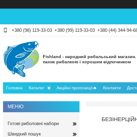
+380 (98) 119-33-03
+380 (99) 119-33-03
+380 (44) 344-94-6
Fishland - народний рибальський магазин.
пахне рибалкою і хорошим відпочинком
Головна
Каталог
Акційні пропозиції🔥
Контакти
Дост
БЕЗІНЕРЦІЙ
Готові риболовні набори
Швидкий пошук