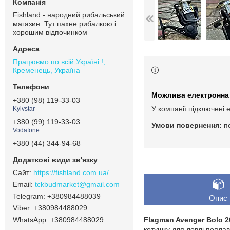
Fishland - народний рибальський
магазин. Тут пахне рибалкою і
хорошим відпочинком
Працюємо по всій Україні !,
Кременець, Україна
+380 (98) 119-33-03
У компанії підключені 
Kyivstar
+380 (99) 119-33-03
п
Vodafone
+380 (44) 344-94-68
https://fishland.com.ua/
tckbudmarket@gmail.com
+380984488039
Опис
+380984488029
+380984488029
Flagman Avenger Bolo 2
котушку для ловлі попла