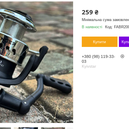
259 ₴
Мінімальна сума замовлен
В наявності
Код:
FABR20
Купити
Куп
+380 (98) 119-33-
03
Kyivstar