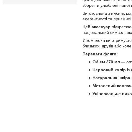
зберегти улюблені напої 
Виготовлена з якісних ма
елегантності та приємної
Цей аксесуар
підкреслює
національний символ, як
У комплекті ви отримуєт
близьких, друзів або коле
Переваги фляги:
Об’єм 270 мл
— опт
Червоний колір
із 
Натуральна шкіра
Металевий ковпач
Універсальне вик