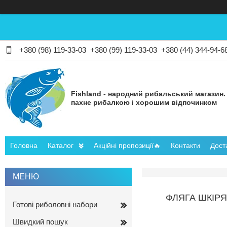
+380 (98) 119-33-03
+380 (99) 119-33-03
+380 (44) 344-94-6
Fishland - народний рибальський магазин.
пахне рибалкою і хорошим відпочинком
Головна
Каталог
Акційні пропозиції🔥
Контакти
Дост
ФЛЯГА ШКІРЯ
Готові риболовні набори
Швидкий пошук