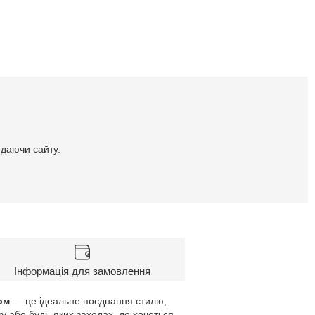
идаючи сайту.
Інформація для замовлення
ом
— це ідеальне поєднання стилю,
у або будь-яких заходах, де хочеться