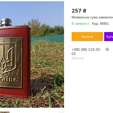
257 ₴
Мінімальна сума замовлен
В наявності
Код:
66861
Купити
Куп
+380 (98) 119-33-
03
Kyivstar