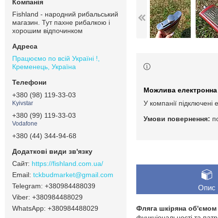
Fishland - народний рибальський
магазин. Тут пахне рибалкою і
хорошим відпочинком
Працюємо по всій Україні !,
Кременець, Україна
+380 (98) 119-33-03
У компанії підключені 
Kyivstar
+380 (99) 119-33-03
п
Vodafone
+380 (44) 344-94-68
https://fishland.com.ua/
tckbudmarket@gmail.com
+380984488039
Опис
+380984488029
+380984488029
Фляга шкіряна об'ємом
функціональності та патр