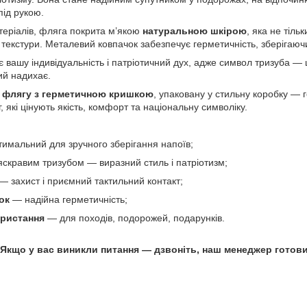
під рукою.
теріалів, фляга покрита м’якою
натуральною шкірою
, яка не тіль
 текстури. Металевий ковпачок забезпечує герметичність, зберігаючи
 вашу індивідуальність і патріотичний дух, адже символ тризуба —
ий надихає.
е
флягу з герметичною кришкою
, упаковану у стильну коробку — 
г, які цінують якість, комфорт та національну символіку.
имальний для зручного зберігання напоїв;
яскравим тризубом — виразний стиль і патріотизм;
— захист і приємний тактильний контакт;
ок
— надійна герметичність;
ористання
— для походів, подорожей, подарунків.
Якщо у вас виникли питання —
дзвоніть, наш менеджер готов