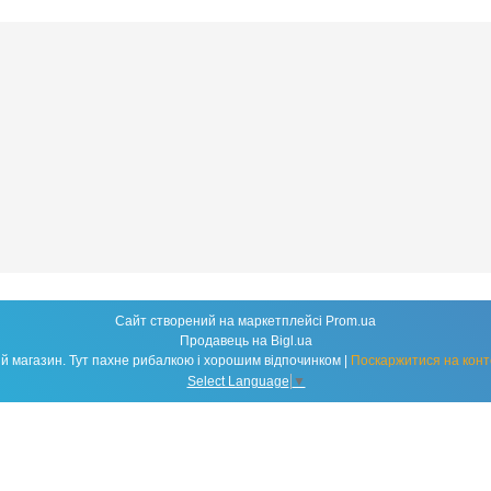
Сайт створений на маркетплейсі
Prom.ua
Продавець на Bigl.ua
Fishland - народний рибальський магазин. Тут пахне рибалкою і хорошим відпочинком |
Поскаржитися на конт
Select Language
▼