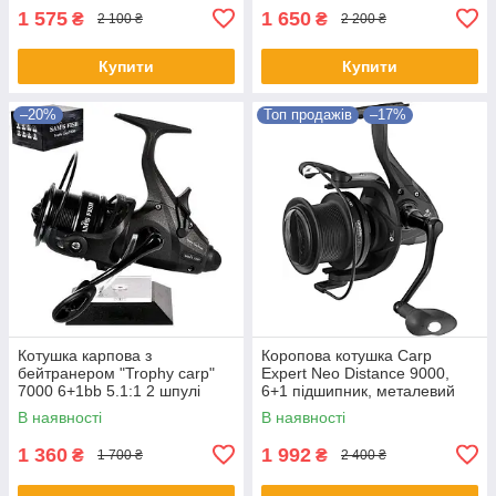
1 575
1 650
₴
₴
2 100 ₴
2 200 ₴
Купити
Купити
–20%
Топ продажів
–17%
Котушка карпова з
Коропова котушка Carp
бейтранером "Trophy carp"
Expert Neo Distance 9000,
7000 6+1bb 5.1:1 2 шпулi
6+1 підшипник, металевий
метал./графiт
корпус, передній фрикціон,
В наявності
В наявності
велика шпуля
1 360
1 992
₴
₴
1 700 ₴
2 400 ₴