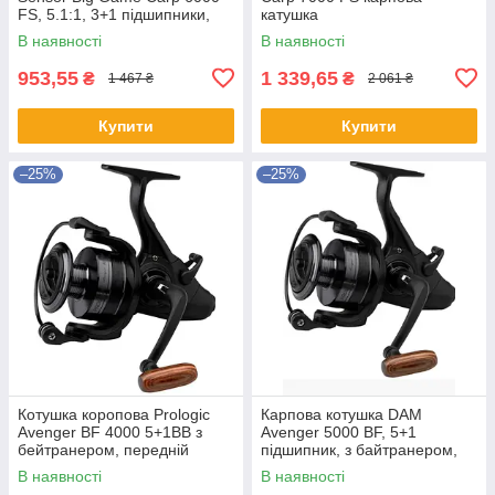
FS, 5.1:1, 3+1 підшипники,
катушка
байтранер, алюмінієва
В наявності
В наявності
шпуля, графітовий корпус, S-
Cu
953,55
1 339,65
₴
₴
1 467 ₴
2 061 ₴
Купити
Купити
–25%
–25%
Котушка коропова Prologic
Карпова котушка DAM
Avenger BF 4000 5+1BB з
Avenger 5000 BF, 5+1
бейтранером, передній
підшипник, з байтранером,
фрикціон
графітовим корпусом і
В наявності
В наявності
запасною шпулею