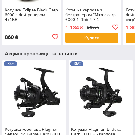
Котушка Eclipse Black Carp
Котушка карпова з
Коту
6000 з бейтранером
бейтранером "Mirror carp"
бейт
4+1BB
6000 4+1bb 4.7:1
carp
шпул
1 134
1 3
₴
1 350 ₴
860
₴
Купити
Акційні пропозиції та новинки
–35%
–35%
Котушка коропова Flagman
Котушка Flagman Endura
Sensor Big Game Carp 6000
Carp 7000 FS карпова