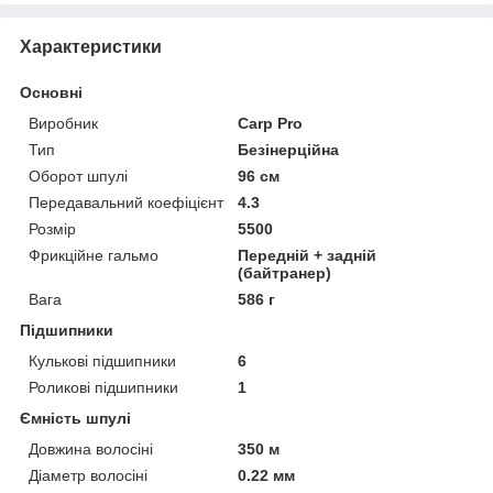
Характеристики
Основні
Виробник
Carp Pro
Тип
Безінерційна
Оборот шпулі
96 см
Передавальний коефіцієнт
4.3
Розмір
5500
Фрикційне гальмо
Передній + задній
(байтранер)
Вага
586 г
Підшипники
Кулькові підшипники
6
Роликові підшипники
1
Ємність шпулі
Довжина волосіні
350 м
Діаметр волосіні
0.22 мм