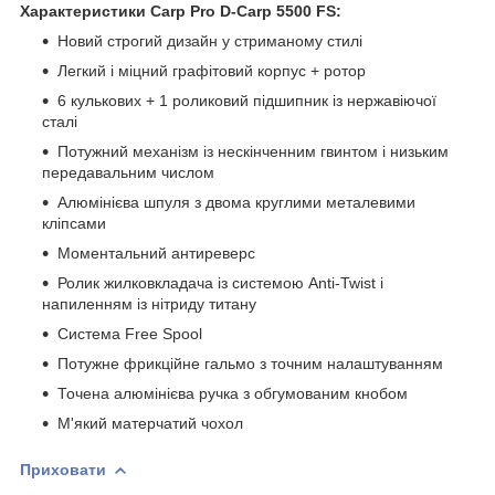
Характеристики Carp Pro D-Carp 5500 FS:
Новий строгий дизайн у стриманому стилі
Легкий і міцний графітовий корпус + ротор
6 кулькових + 1 роликовий підшипник із нержавіючої
сталі
Потужний механізм із нескінченним гвинтом і низьким
передавальним числом
Алюмінієва шпуля з двома круглими металевими
кліпсами
Моментальний антиреверс
Ролик жилковкладача із системою Anti-Twist і
напиленням із нітриду титану
Система Free Spool
Потужне фрикційне гальмо з точним налаштуванням
Точена алюмінієва ручка з обгумованим кнобом
М'який матерчатий чохол
Приховати