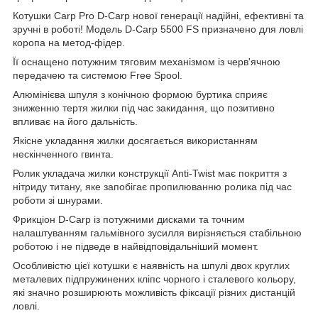
Котушки Carp Pro D-Carp нової генерації надійні, ефективні та
зручні в роботі! Модель D-Carp 5500 FS призначено для ловлі
коропа на метод-фідер.
Її оснащено потужним тяговим механізмом із черв'ячною
передачею та системою Free Spool.
Алюмінієва шпуля з конічною формою буртика сприяє
зниженню тертя жилки під час закидання, що позитивно
впливає на його дальність.
Якісне укладання жилки досягається використанням
нескінченного гвинта.
Ролик укладача жилки конструкції Anti-Twist має покриття з
нітриду титану, яке запобігає пропилюванню ролика під час
роботи зі шнурами.
Фрикціон D-Carp із потужними дисками та точним
налаштуванням гальмівного зусилля вирізняється стабільною
роботою і не підведе в найвідповідальніший момент.
Особливістю цієї котушки є наявність на шпулі двох круглих
металевих підпружинених кліпс чорного і сталевого кольору,
які значно розширюють можливість фіксації різних дистанцій
ловлі.