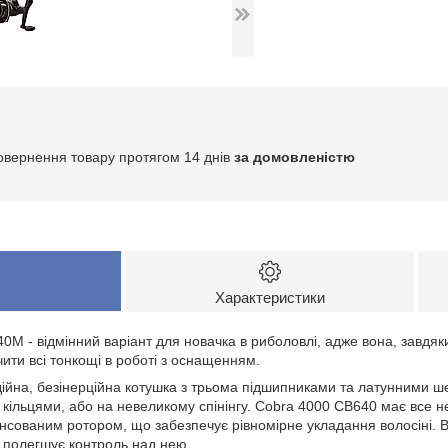
овернення товару протягом 14 днів
за домовленістю
Характеристики
M - відмінний варіант для новачка в риболовлі, адже вона, завдяки 
чити всі тонкощі в роботі з оснащенням.
ійна, безінерційна котушка з трьома підшипниками та латунними ш
 кільцями, або на невеликому спінінгу. Cobra 4000 CB640 має все н
сованим ротором, що забезпечує рівномірне укладання волосіні. В
 полегшує контроль над нею.