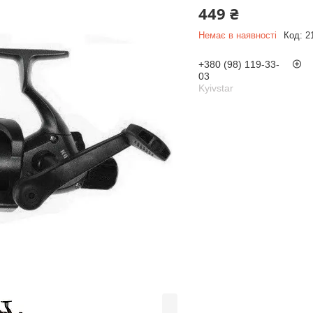
449 ₴
Немає в наявності
Код:
2
+380 (98) 119-33-
03
Kyivstar