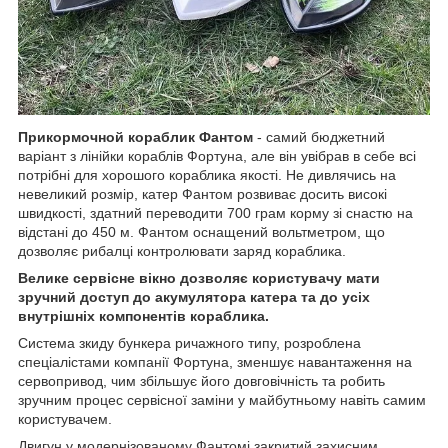
Прикормочной кораблик Фантом
- самий бюджетний
варіант з лінійки кораблів Фортуна, але він увібрав в себе всі
потрібні для хорошого кораблика якості. Не дивлячись на
невеликий розмір, катер Фантом розвиває досить високі
швидкості, здатний переводити 700 грам корму зі снастю на
відстані до 450 м. Фантом оснащений вольтметром, що
дозволяє рибалці контролювати заряд кораблика.
Велике сервісне вікно дозволяє користувачу мати
зручний доступ до акумулятора катера та до усіх
внутрішніх компонентів кораблика.
Система зкиду бункера ричажного типу, розроблена
спеціалістами компанії Фортуна, зменшує навантаження на
сервопривод, чим збільшує його довговічність та робить
зручним процес сервісної заміни у майбутньому навіть самим
користувачем.
Двигун у модернізованому Фантомі закритий захисним