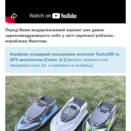
Перед Вами модернізований варіант уже давно
зарекомендувавшого себе у світі карпової рибалки -
кораблика Фантома.
Кораблик оснащений кольоровим ехолотом Toslon520 та
GPS автопілотом (Cortex_3+1) (
ехолот живиться від
батарейок типу АА, в комплект не входять
)