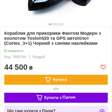
Кораблик для прикормки Фантом Модерн з
ехолотом Toslon520 та GPS автопілот
(Cortex_3+1) Чорний з синіми наклейками
В наявності
Код: 7890766
Роздріб
44 500
₴
Купити
або
Купити з
Що таке купити з Пром?