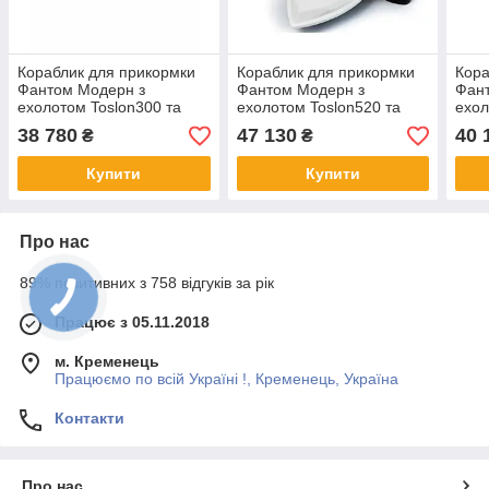
Кораблик для прикормки
Кораблик для прикормки
Кора
Фантом Модерн з
Фантом Модерн з
Фан
ехолотом Toslon300 та
ехолотом Toslon520 та
ехол
GPS автопілотом (V3_9+1)
GPS автопілотом
GPS 
38 780
47 130
40 
₴
₴
Чорний з зеленими
(Cortex_6+1) Білий
(Cor
наклейками
Купити
Купити
Про нас
89% позитивних з 758 відгуків за рік
Працює з 05.11.2018
м. Кременець
Працюємо по всій Україні !, Кременець, Україна
Контакти
Про нас