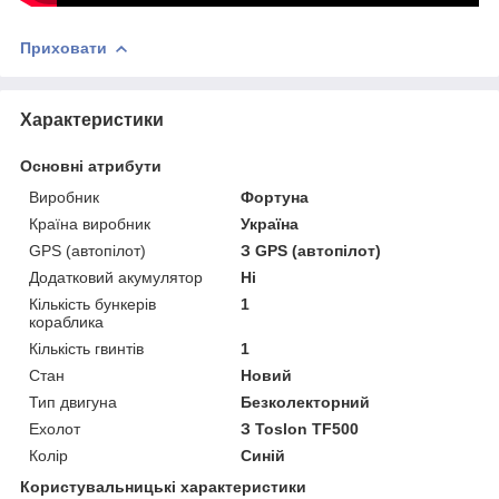
Приховати
Характеристики
Основні атрибути
Виробник
Фортуна
Країна виробник
Україна
GPS (автопілот)
З GPS (автопілот)
Додатковий акумулятор
Ні
Кількість бункерів
1
кораблика
Кількість гвинтів
1
Стан
Новий
Тип двигуна
Безколекторний
Ехолот
З Toslon TF500
Колір
Синій
Користувальницькі характеристики