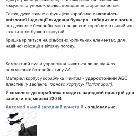
кожухом та унеможливлює попадання сторонніх речей.
Також, дуже зручною функцією кораблика є
наявність
світлової індикації скидання бункера і габаритних вогнів
,
що дозволяє безпроблемно працювати кораблем в нічний час
і знати коли бункер скинутий.
Кришка кріпиться на різьбових кріпильних елементах, для
надійної фіксації в вітряну погоду.
Компактний пульт управління живиться лише від 4-ох
пальчикових батарейок типу АА.
Матеріал корпусу кораблика Фантом -
ударостойкий АБС
пластик
(у варіанті чорного корпусу- Полістирол)
.
У комплект до кораблика входить зарядний пристрій для
зарядки від мережі 220 В.
Автомобільний зарядний пристрій
- опціонально.