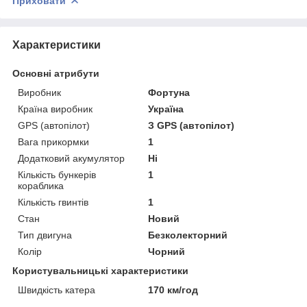
Приховати
Характеристики
Основні атрибути
Виробник
Фортуна
Країна виробник
Україна
GPS (автопілот)
З GPS (автопілот)
Вага прикормки
1
Додатковий акумулятор
Ні
Кількість бункерів
1
кораблика
Кількість гвинтів
1
Стан
Новий
Тип двигуна
Безколекторний
Колір
Чорний
Користувальницькі характеристики
Швидкість катера
170 км/год