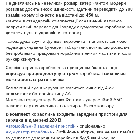
Не дивлячись на невеликий розмір, катер Фантом Модерн
розвиває досить високі швидкості, здатний переводити до
700
грамів корму
зі снастю на відстані
до 450 м.
Фантом в стандартній комплектації оснащений датчиком
напруги який передає дані заряду акумулятора кораблика на
дисплей пульта управління катером).
Також, дуже зручна функція кораблика - наявність світлової
індикації скидання бункера і габаритних вогнів, що дозволяє
безпроблемно працювати кораблем в нічний час і знати коли
бункер скинутий.
Сервісна кришка зроблена за принципом "капота", що
спрощує процес доступу в трюм
кораблика і
виключає
можливість втрати
кришки.
Компактний пульт керування живиться лише від 4-ох
пальчикових батарейок типу АА.
Матеріал корпуса кораблика Фантом - ударостійкий АБС
пластик, верхня частина - полістирол білого кольору.
В комплект кораблика входить зарядний пристрій для
зарядки від мережі 220 В.
Автомобільний зарядний пристрій
- опціонально.
Акумулятор кораблика
- Литій-іонна зборка, яка не має пам'яті
та дозволяє дозарядити кораблик в будб-який час, не