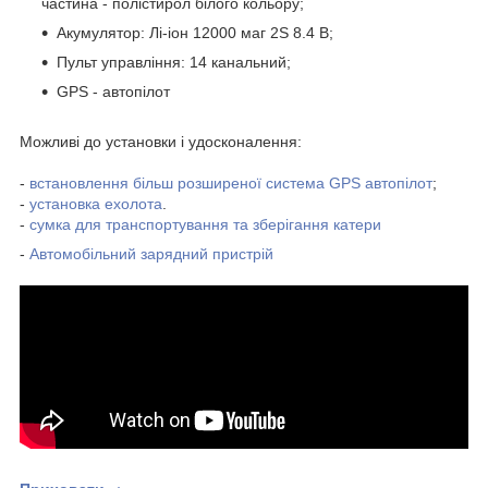
частина - полістирол білого кольору;
Акумулятор: Лі-іон 12000 маг 2S 8.4 В;
Пульт управління: 14 канальний;
GPS - автопілот
Можливі до установки і удосконалення:
-
встановлення більш розширеної система GPS автопілот
;
-
установка ехолота
.
-
сумка для транспортування та зберігання катери
-
Автомобільний зарядний пристрій