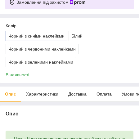
Замовлення під захистом
Колір
Чорний з синіми наклейкми
Білий
Чорний з червоними наклейками
Чорний з зеленими наклейками
В наявності
Опис
Характеристики
Доставка
Оплата
Умови п
Опис
Перед Вами
модернізована версія
улюбленого рибалкам