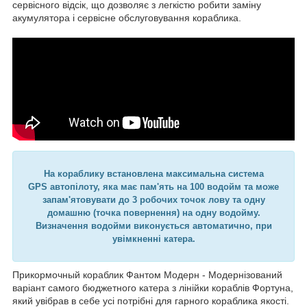
сервісного відсік, що дозволяє з легкістю робити заміну
акумулятора і сервісне обслуговування кораблика.
На кораблику встановлена максимальна система
GPS автопілоту, яка має пам'ять на 100 водойм та може
запам'ятовувати до 3 робочих точок лову та одну
домашню (точка повернення) на одну водойму.
Визначення водойми виконується автоматично, при
увімкненні катера.
Прикормочный кораблик Фантом Модерн - Модернізований
варіант самого бюджетного катера з лінійки кораблів Фортуна,
який увібрав в себе усі потрібні для гарного кораблика якості.