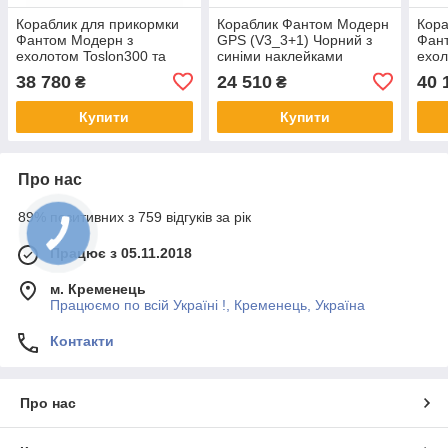
Кораблик для прикормки
Кораблик Фантом Модерн
Кора
Фантом Модерн з
GPS (V3_3+1) Чорний з
Фан
ехолотом Toslon300 та
синіми наклейками
ехол
GPS автопілотом (V3_9+1)
GPS 
38 780
24 510
40 
₴
₴
Чорний з зеленими
(Cor
наклейками
Купити
Купити
Про нас
89% позитивних з 759 відгуків за рік
Працює з 05.11.2018
м. Кременець
Працюємо по всій Україні !, Кременець, Україна
Контакти
Про нас