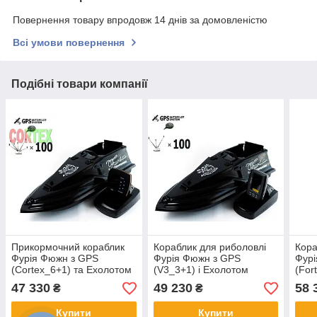
Повернення товару впродовж 14 днів за домовленістю
Всі умови повернення
Подібні товари компанії
Прикормочний кораблик
Кораблик для риболовлі
Кора
Фурія Фюжн з GPS
Фурія Фюжн з GPS
Фурі
(Cortex_6+1) та Ехолотом
(V3_3+1) і Ехолотом
(For
Lucky918 Чорний
Toslon TF520 Чорний
Tosl
47 330
49 230
58 
₴
₴
Купити
Купити