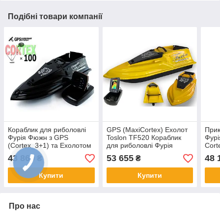
Подібні товари компанії
Кораблик для риболовлі
GPS (MaxiCortex) Ехолот
Прик
Фурія Фюжн з GPS
Toslon TF520 Кораблик
Фурі
(Cortex_3+1) та Ехолотом
для риболовлі Фурія
Cort
Lucky918 Чорний
Шторм Жовтий
Luck
43 860
53 655
48 
₴
₴
Купити
Купити
Про нас