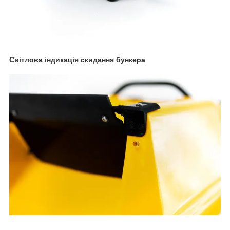
Світлова індикація скидання бункера