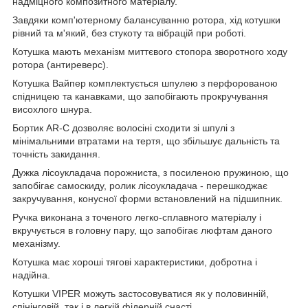
надміцного композитного матеріалу.
Завдяки комп'ютерному балансуванню ротора, хід котушки
рівний та м'який, без стукоту та вібрацій при роботі.
Котушка мають механізм миттєвого стопора зворотного ходу
ротора (антиреверс).
Котушка Вайпер комплектується шпулею з перфорованою
спідницею та канавками, що запобігають прокручування
висохлого шнура.
Бортик AR-C дозволяє волосіні сходити зі шпулі з
мінімальними втратами на тертя, що збільшує дальність та
точність закидання.
Дужка лісоукладача порожниста, з посиленою пружиною, що
запобігає самоскиду, ролик лісоукладача - перешкоджає
закручування, конусної форми встановлений на підшипник.
Ручка виконана з точеного легко-сплавного матеріалу і
вкручується в головну пару, що запобігає люфтам даного
механізму.
Котушка має хороші тягові характеристики, добротна і
надійна.
Котушки VIPER можуть застосовуватися як у половинній,
спінінговій, так і в легкій фідерній снасті.