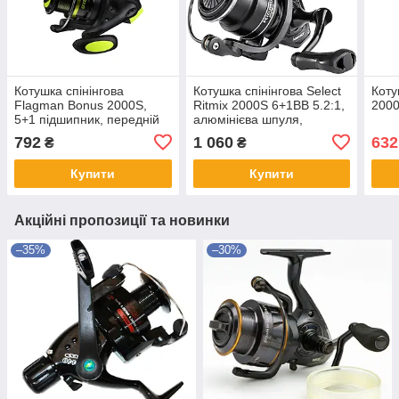
Котушка спінінгова
Котушка спінінгова Select
Коту
Flagman Bonus 2000S,
Ritmix 2000S 6+1BB 5.2:1,
2000
5+1 підшипник, передній
алюмінієва шпуля,
фрикціон, алюмінієва
металева ручка, для
792
1 060
632
₴
₴
шпуля, легкий корпус,
джига та ультралайту
редукція 5.2:1
Купити
Купити
Акційні пропозиції та новинки
–35%
–30%