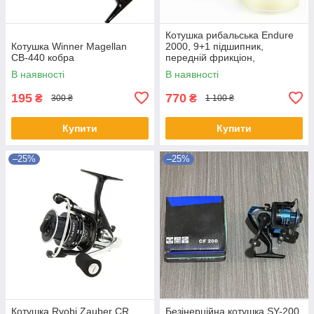
Котушка рибальська Endure
Котушка Winner Magellan
2000, 9+1 підшипник,
СВ-440 кобра
передній фрикціон,
пластиковий корпус,
В наявності
В наявності
пластикова шпуля Rumpol
195
770
₴
₴
300 ₴
1 100 ₴
Купити
Купити
–25%
–25%
Котушка Ryobi Zauber CR
Безінерційна котушка SY-200