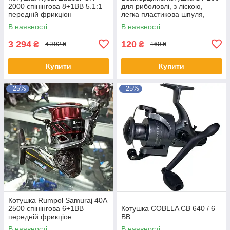
2000 спінінгова 8+1BB 5.1:1
для риболовлі, з ліскою,
передній фрикціон
легка пластикова шпуля,
передній фрикціон, для
В наявності
В наявності
початківців
3 294
120
₴
₴
4 392 ₴
160 ₴
Купити
Купити
–25%
–25%
Котушка Rumpol Samuraj 40A
2500 спінінгова 6+1BB
Котушка COBLLA CB 640 / 6
передній фрикціон
BB
В наявності
В наявності