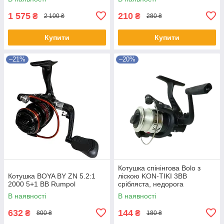
1 575
210
₴
₴
2 100 ₴
280 ₴
Купити
Купити
–21%
–20%
Котушка спінінгова Bolo з
Котушка BOYA BY ZN 5.2:1
ліскою KON-TIKI 3BB
2000 5+1 BB Rumpol
срібляста, недорога
В наявності
В наявності
632
144
₴
₴
800 ₴
180 ₴