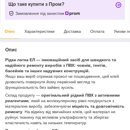
Що таке купити з Пром?
Замовлення під захистом
Опис
Характеристики
Доставка
Оплата
Умови п
Опис
Рідка латка ЕЛ — інноваційний засіб для швидкого та
надійного ремонту виробів з ПВХ: човнів, тентів,
басейнів та інших надувних конструкцій.
Якщо ваш виріб отримав прокол чи пошкодження, цей клей
дозволить повернути йому первісний вигляд та
функціональність без зайвих зусиль.
Склад продукту —
оригінальний рідкий ПВХ з активними
реагентами
, який на молекулярному рівні поєднується з
матеріалом виробу, забезпечуючи
міцність та довговічність
ремонту
. На відміну від звичайних клеїв, цей матеріал не
руйнує тканину під впливом ультрафіолету та зберігає
еластичність навіть за низьких температур.