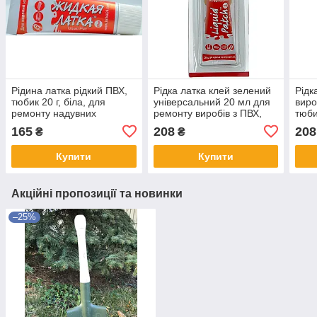
Рідина латка рідкий ПВХ,
Рідка латка клей зелений
Рідк
тюбик 20 г, біла, для
універсальний 20 мл для
виро
ремонту надувних
ремонту виробів з ПВХ,
тюби
виробів, човнів, матраців,
гуми, шкіри — ремонтний
ремо
165
208
208
₴
₴
басейнів, тентів,
засіб для човнів, тентів,
прок
ремкомплект України
надувних
Купити
Купити
Акційні пропозиції та новинки
–25%