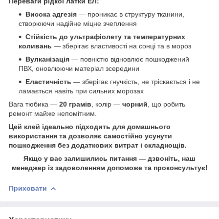
Переваги рідкої латки ЕЛ:
Висока адгезія
— проникає в структуру тканини,
створюючи надійне міцне зчеплення
Стійкість до ультрафіолету та температурних
коливань
— зберігає властивості на сонці та в мороз
Вулканізація
— повністю відновлює пошкоджений
ПВХ, оновлюючи матеріал зсередини
Еластичність
— зберігає гнучкість, не тріскається і не
ламається навіть при сильних морозах
Вага тюбика —
20 грамів
, колір —
чорний
, що робить
ремонт майже непомітним.
Цей клей ідеально підходить для домашнього
використання та дозволяє самостійно усунути
пошкодження без додаткових витрат і складнощів.
Якщо у вас залишились питання —
дзвоніть, наш
менеджер із задоволенням допоможе та проконсультує!
Приховати