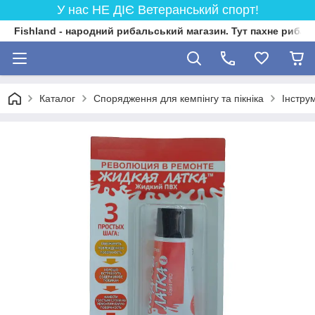
У нас НЕ ДІЄ Ветеранський спорт!
Fishland - народний рибальський магазин. Тут пахне риба
Каталог
Спорядження для кемпінгу та пікніка
Інстру