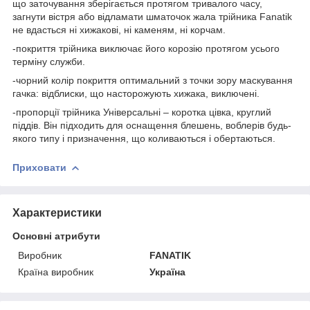
що заточування зберігається протягом тривалого часу,
загнути вістря або відламати шматочок жала трійника Fanatik
не вдасться ні хижакові, ні каменям, ні корчам.
-покриття трійника виключає його корозію протягом усього
терміну служби.
-чорний колір покриття оптимальний з точки зору маскування
гачка: відблиски, що насторожують хижака, виключені.
-пропорції трійника Універсальні – коротка цівка, круглий
піддів. Він підходить для оснащення блешень, воблерів будь-
якого типу і призначення, що коливаються і обертаються.
Приховати
Характеристики
Основні атрибути
Виробник
FANATIK
Країна виробник
Україна