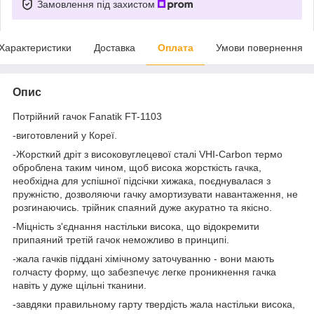
Замовлення під захистом
Характеристики
Доставка
Оплата
Умови повернення
Опис
Потрійний гачок Fanatik FT-1103
-виготовлений у Кореї.
-Жорсткий дріт з високовуглецевої сталі VHI-Carbon термо
оброблена таким чином, щоб висока жорсткість гачка,
необхідна для успішної підсічки хижака, поєднувалася з
пружністю, дозволяючи гачку амортизувати навантаження, не
розгинаючись. трійник спаяний дуже акуратно та якісно.
-Міцність з'єднання настільки висока, що відокремити
припаяний третій гачок неможливо в принципі.
-жала гачків піддані хімічному заточуванню - вони мають
голчасту форму, що забезпечує легке проникнення гачка
навіть у дуже щільні тканини.
-завдяки правильному гарту твердість жала настільки висока,