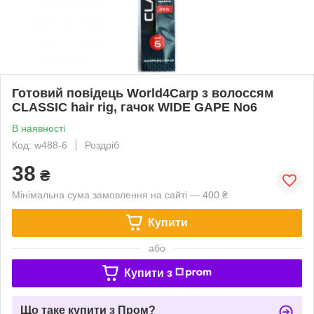
Готовий повідець World4Carp з волоссям
CLASSIC hair rig, гачок WIDE GAPE No6
В наявності
Код: w488-6
Роздріб
38
₴
Мінімальна сума замовлення на сайті — 400 ₴
Купити
або
Купити з
Що таке купити з Пром?