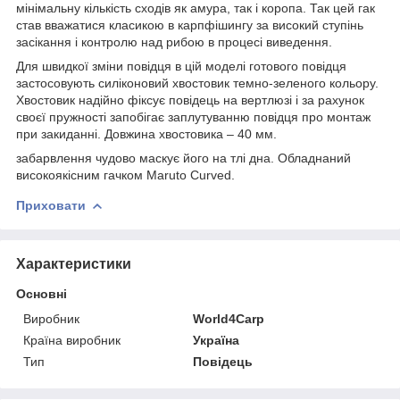
мінімальну кількість сходів як амура, так і коропа. Так цей гак
став вважатися класикою в карпфішингу за високий ступінь
засікання і контролю над рибою в процесі виведення.
Для швидкої зміни повідця в цій моделі готового повідця
застосовують силіконовий хвостовик темно-зеленого кольору.
Хвостовик надійно фіксує повідець на вертлюзі і за рахунок
своєї пружності запобігає заплутуванню повідця про монтаж
при закиданні. Довжина хвостовика – 40 мм.
забарвлення чудово маскує його на тлі дна. Обладнаний
високоякісним гачком Maruto Curved.
Приховати
Характеристики
Основні
Виробник
World4Carp
Країна виробник
Україна
Тип
Повідець