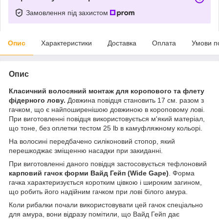
Замовлення під захистом
Опис
Характеристики
Доставка
Оплата
Умови п
Опис
Класичний волосяний монтаж для коропового та флету
фідерного лову.
Довжина повідця становить 17 см. разом з
гачком, що є найпоширенішою довжиною в короповому лові.
При виготовленні повідця використовується м'який матеріал,
що тоне, без оплетки тестом 25 lb в камуфляжному кольорі.
На волосині передбачено силіконовий стопор, який
перешкоджає зміщенню насадки при закиданні.
При виготовленні даного повідця застосовується тефлоновий
карповий гачок форми Вайд Гейп (Wide Gape)
. Форма
гачка характеризується коротким цівкою і широким загином,
що робить його надійним гачком при лові білого амура.
Коли рибалки почали використовувати цей гачок спеціально
для амура, вони відразу помітили, що Вайд Гейп дає