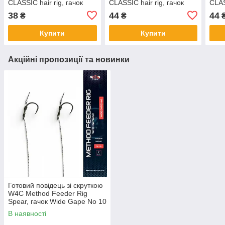
CLASSIC hair rig, гачок
CLASSIC hair rig, гачок
CLAS
MUGGA No4
MUGGA No6
MUG
38
44
44
₴
₴
Купити
Купити
Акційні пропозиції та новинки
Готовий повідець зі скруткою
W4C Method Feeder Rig
Spear, гачок Wide Gape No 10
В наявності