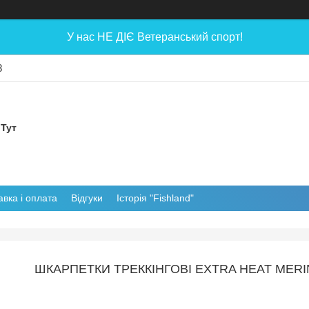
У нас НЕ ДІЄ Ветеранський спорт!
8
 Тут
авка і оплата
Відгуки
Історія "Fishland"
ШКАРПЕТКИ ТРЕККІНГОВІ EXTRA HEAT MERIN