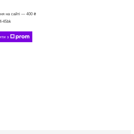
ня на сайті — 400 ₴
-45bk
ити з