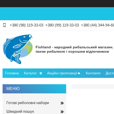
+380 (98) 119-33-03
+380 (99) 119-33-03
+380 (44) 344-94-6
Fishland - народний рибальський магазин.
пахне рибалкою і хорошим відпочинком
Головна
Каталог
Акційні пропозиції🔥
Контакти
Дост
Готові риболовні набори
Швидкий пошук