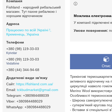
Fishland - народний рибальський
магазин. Тут пахне рибалкою і
хорошим відпочинком
У компанії підключені 
Працюємо по всій Україні !,
п
Кременець, Україна
+380 (98) 119-33-03
Kyivstar
+380 (99) 119-33-03
Vodafone
Опис
+380 (44) 344-94-68
Трекінгові термошкарпетк
активного відпочинку на 
https://fishland.com.ua/
циркуляції навколо гоміл
tckbudmarket@gmail.com
Merino Wool використовуют
+380984488039
Особливості термоносков 
- Широка саморегулююч
+380984488029
- суперм'який кругова п
+380984488029
- Вставки зі спеціальної 