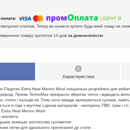
електронні платежі. Тепер ви можете купити будь-який товар не пок
овернення товару протягом 14 днів
за домовленістю
Характеристики
и Flagman Extra Heat Merino Wool спеціально розроблені для рибало
природі. Пряжа TermoMax прекрасно зберігає тепло і відводить волог
ки, стопи і пальців ніг. Тому ноги завжди залишаються сухими, наві
ься в парі з взуттям з дихав матеріалів - неопрена, ПВХ, гуми і т.п.
Extra Heat Merino Wool:
а манжета
одушка захищає ахіллесова сухожилля
в'язки нитки для ідеального прилягання до стопи