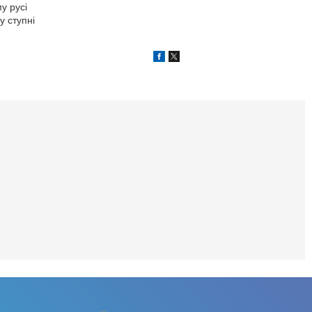
у русі
 ступні