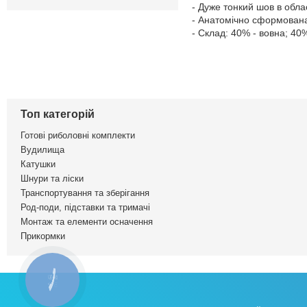
- Дуже тонкий шов в обла
- Анатомічно сформована
- Склад: 40% - вовна; 40%
Топ категорій
Готові риболовні комплекти
Вудилища
Катушки
Шнури та ліски
Транспортування та зберігання
Род-поди, підставки та тримачі
Монтаж та елементи осначення
Прикормки
КНОПКА
ЗВ'ЯЗКУ