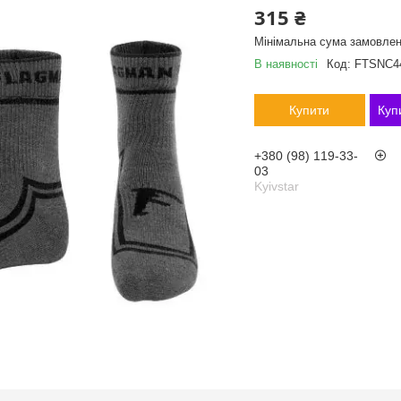
315 ₴
Мінімальна сума замовлен
В наявності
Код:
FTSNC44
Купити
Куп
+380 (98) 119-33-
03
Kyivstar