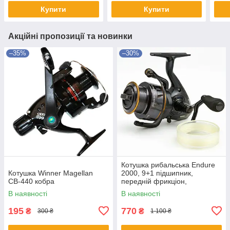
шпуля, легка
редукція 5.1:1
донн
Купити
Купити
Акційні пропозиції та новинки
–35%
–30%
Котушка рибальська Endure
Котушка Winner Magellan
2000, 9+1 підшипник,
СВ-440 кобра
передній фрикціон,
пластиковий корпус,
В наявності
В наявності
пластикова шпуля Rumpol
195
770
₴
₴
300 ₴
1 100 ₴