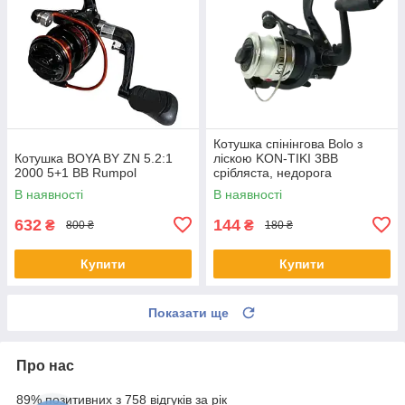
Котушка спінінгова Bolo з
Котушка BOYA BY ZN 5.2:1
ліскою KON-TIKI 3BB
2000 5+1 BB Rumpol
срібляста, недорога
В наявності
В наявності
632
144
₴
₴
800 ₴
180 ₴
Купити
Купити
Показати ще
Про нас
89% позитивних з 758 відгуків за рік