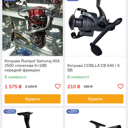
Котушка Rumpol Samuraj 40A
2500 спінінгова 6+1BB
Котушка COBLLA CB 640 / 6
передній фрикціон
BB
В наявності
В наявності
1 575
210
₴
₴
2 100 ₴
280 ₴
Купити
Купити
–21%
–20%