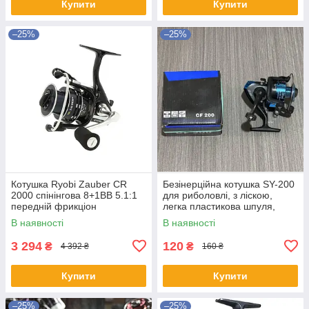
Купити
Купити
–25%
–25%
Котушка Ryobi Zauber CR
Безінерційна котушка SY-200
2000 спінінгова 8+1BB 5.1:1
для риболовлі, з ліскою,
передній фрикціон
легка пластикова шпуля,
передній фрикціон, для
В наявності
В наявності
початківців
3 294
120
₴
₴
4 392 ₴
160 ₴
Купити
Купити
–25%
–25%