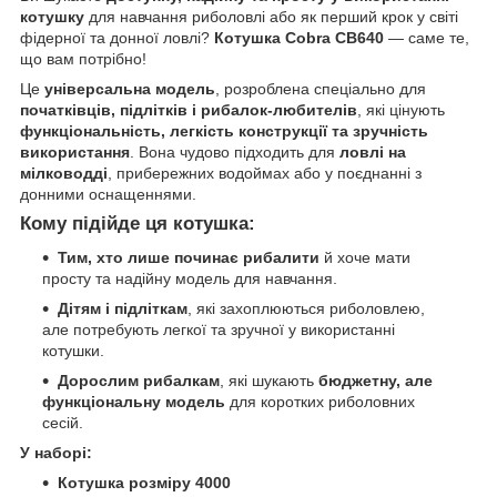
котушку
для навчання риболовлі або як перший крок у світі
фідерної та донної ловлі?
Котушка Cobra CB640
— саме те,
що вам потрібно!
Це
універсальна модель
, розроблена спеціально для
початківців, підлітків і рибалок-любителів
, які цінують
функціональність, легкість конструкції та зручність
використання
. Вона чудово підходить для
ловлі на
мілководді
, прибережних водоймах або у поєднанні з
донними оснащеннями.
Кому підійде ця котушка:
Тим, хто лише починає рибалити
й хоче мати
просту та надійну модель для навчання.
Дітям і підліткам
, які захоплюються риболовлею,
але потребують легкої та зручної у використанні
котушки.
Дорослим рибалкам
, які шукають
бюджетну, але
функціональну модель
для коротких риболовних
сесій.
У наборі:
Котушка розміру 4000