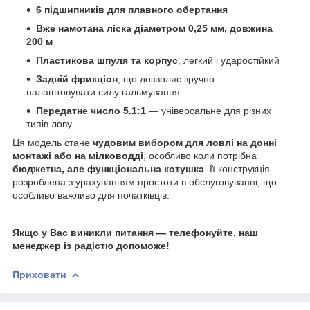
6 підшипників для плавного обертання
Вже намотана ліска діаметром 0,25 мм, довжина
200 м
Пластикова шпуля та корпус
, легкий і ударостійкий
Задній фрикціон
, що дозволяє зручно
налаштовувати силу гальмування
Передатне число 5.1:1
— універсальне для різних
типів лову
Ця модель стане
чудовим вибором для ловлі на донні
монтажі або на мілководді
, особливо коли потрібна
бюджетна, але функціональна котушка
. Її конструкція
розроблена з урахуванням простоти в обслуговуванні, що
особливо важливо для початківців.
Якщо у Вас виникли питання — телефонуйте, наш
менеджер із радістю допоможе!
Приховати