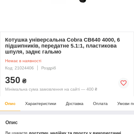
Котушка універсальна Cobra CB640 4000, 6
підшипників, передатне 5.1:1, пластикова
шпуля, заднє гальмо
Немає в наявності
Код: 21024406
Роздріб
350
₴
Мінімальна сума замовлення на сайті — 400 ₴
Опис
Характеристики
Доставка
Оплата
Умови п
Опис
Ви шукаєте
доступну, надійну та просту у використанні