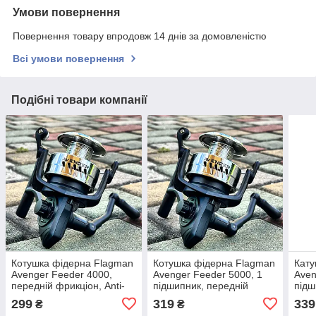
Умови повернення
Повернення товару впродовж 14 днів за домовленістю
Всі умови повернення
Подібні товари компанії
Котушка фідерна Flagman
Котушка фідерна Flagman
Кату
Avenger Feeder 4000,
Avenger Feeder 5000, 1
Aven
передній фрикціон, Anti-
підшипник, передній
підш
Twist, 1 підшипник,
фрикціон, Anti-Twist,
фрик
299
319
339
₴
₴
редукція 5.1:1, пластикова
пластикова шпуля,
шпул