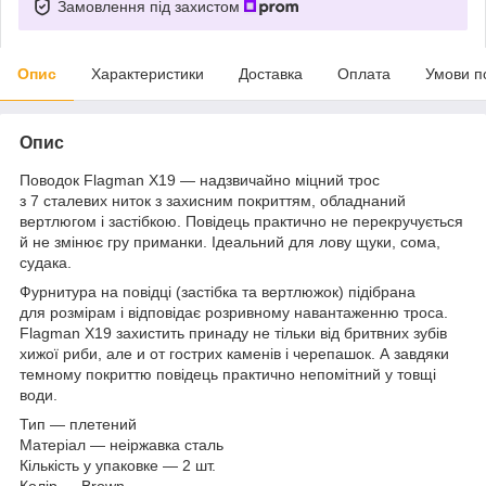
Замовлення під захистом
Опис
Характеристики
Доставка
Оплата
Умови п
Опис
Поводок Flagman X19 — надзвичайно міцний трос
з 7 сталевих ниток з захисним покриттям, обладнаний
вертлюгом і застібкою. Повідець практично не перекручується
й не змінює гру приманки. Ідеальний для лову щуки, сома,
судака.
Фурнитура на повідці (застібка та вертлюжок) підібрана
для розмірам і відповідає розривному навантаженню троса.
Flagman X19 захистить принаду не тільки від бритвних зубів
хижої риби, але и от гострих каменів і черепашок. А завдяки
темному покриттю повідець практично непомітний у товщі
води.
Тип — плетений
Матеріал — неіржавка сталь
Кількість у упаковке — 2 шт.
Колір — Brown