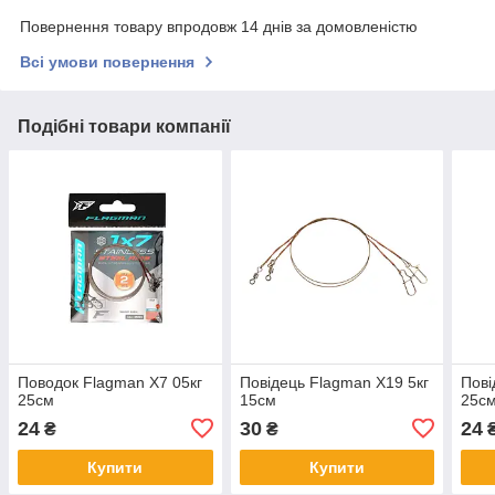
Повернення товару впродовж 14 днів за домовленістю
Всі умови повернення
Подібні товари компанії
Поводок Flagman X7 05кг
Повідець Flagman X19 5кг
Пові
25см
15см
25с
24
30
24
₴
₴
Купити
Купити