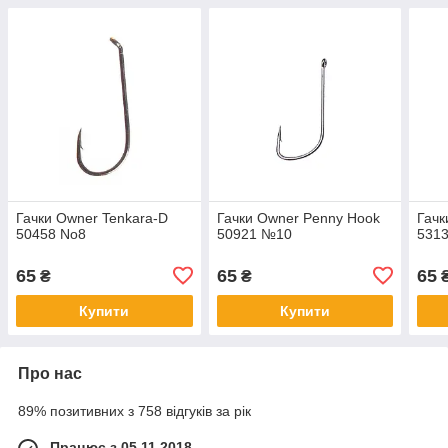
Гачки Owner Tenkara-D
Гачки Owner Penny Hook
Гачк
50458 No8
50921 №10
531
65
65
65
₴
₴
Купити
Купити
Про нас
89% позитивних з 758 відгуків за рік
Працює з 05.11.2018