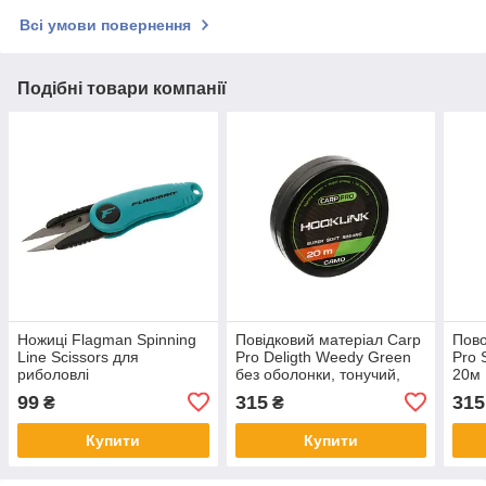
Всі умови повернення
Подібні товари компанії
Ножиці Flagman Spinning
Повідковий матеріал Carp
Пово
Line Scissors для
Pro Deligth Weedy Green
Pro 
риболовлі
без оболонки, тонучий,
20м 
10Lb (4,5 кг), 20 м,
міцн
99
315
315
₴
₴
камуфляжний, міцний
для 
Купити
Купити