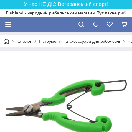
У нас НЕ ДІЄ Ветеранський спорт!
Fishland - народний рибальський магазин. Тут пахне риба
Каталог
Інструменти та аксессуари для риболовлі
Но