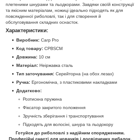
плетеними шнурами та льодкорами. Завдяки своїй конструкції
та якісним матеріалам, ножиці ідеально підходять як для
повсякденної риболовлі, так і для створення й
обслуговування складних оснасток.
Характеристики:
Виробник:
Carp Pro
Код товару:
CPBSCM
Довжина:
10 см
Матеріал:
Неіржавка сталь
Тип заточування:
Серейторна (на обох лезах)
Ручка:
Ергономічна, з пластиковими накладками
Додатково:
Розтискна пружина
Фіксатор закритого положення
Зручність зберігання і транспортування
Підходять для волосіні, шнура та льодокору
Готуйся до риболовлі з надійним спорядженням.
Професійні снасті для новачків і досвідчених рибалок.