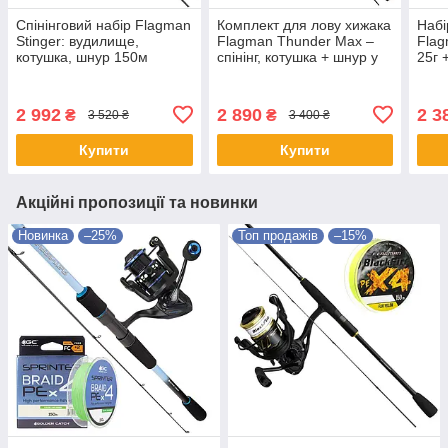
Спінінговий набір Flagman
Комплект для лову хижака
Набі
Stinger: вудилище,
Flagman Thunder Max –
Flag
котушка, шнур 150м
спінінг, котушка + шнур у
25г 
ПОДАРУНОК
шнур
2 992
2 890
2 3
₴
₴
3 520 ₴
3 400 ₴
Купити
Купити
Акційні пропозиції та новинки
Новинка
–25%
Топ продажів
–15%