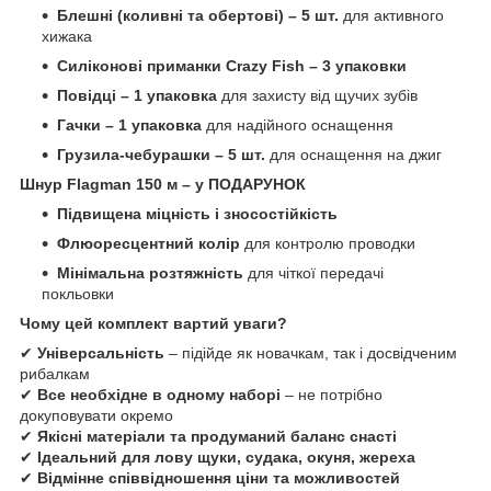
Блешні (коливні та обертові) – 5 шт.
для активного
хижака
Силіконові приманки Crazy Fish – 3 упаковки
Повідці – 1 упаковка
для захисту від щучих зубів
Гачки – 1 упаковка
для надійного оснащення
Грузила-чебурашки – 5 шт.
для оснащення на джиг
Шнур Flagman 150 м – у ПОДАРУНОК
Підвищена міцність і зносостійкість
Флюоресцентний колір
для контролю проводки
Мінімальна розтяжність
для чіткої передачі
покльовки
Чому цей комплект вартий уваги?
✔
Універсальність
– підійде як новачкам, так і досвідченим
рибалкам
✔
Все необхідне в одному наборі
– не потрібно
докуповувати окремо
✔
Якісні матеріали та продуманий баланс снасті
✔
Ідеальний для лову щуки, судака, окуня, жереха
✔
Відмінне співвідношення ціни та можливостей