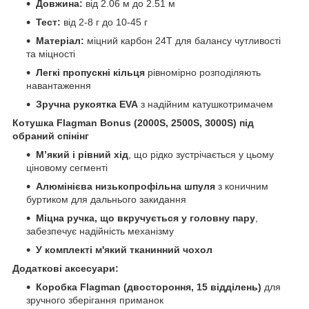
Довжина:
від 2.06 м до 2.51 м
Тест:
від 2-8 г до 10-45 г
Матеріал:
міцний карбон 24Т для балансу чутливості
та міцності
Легкі пропускні кільця
рівномірно розподіляють
навантаження
Зручна рукоятка EVA
з надійним катушкотримачем
Котушка Flagman Bonus (2000S, 2500S, 3000S) під
обраний спінінг
М’який і рівний хід
, що рідко зустрічається у цьому
ціновому сегменті
Алюмінієва низькопрофільна шпуля
з коничним
буртиком для дальнього закидання
Міцна ручка, що вкручується у головну пару
,
забезпечує надійність механізму
У комплекті м'який тканинний чохол
Додаткові аксесуари:
Коробка Flagman (двостороння, 15 відділень)
для
зручного зберігання приманок