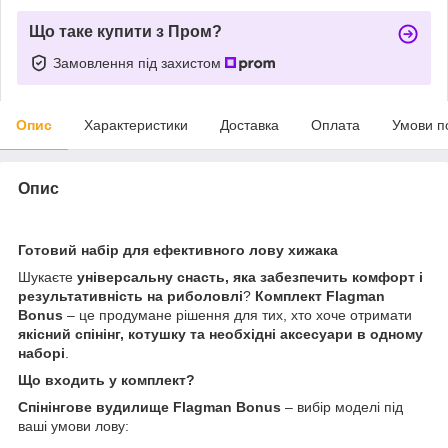
Що таке купити з Пром?
Замовлення під захистом
Опис
Характеристики
Доставка
Оплата
Умови п
Опис
Готовий набір для ефективного лову хижака
Шукаєте
універсальну снасть, яка забезпечить комфорт і
результативність на риболовлі
?
Комплект Flagman
Bonus
– це продумане рішення для тих, хто хоче отримати
якісний спінінг, котушку та необхідні аксесуари в одному
наборі
.
Що входить у комплект?
Спінінгове вудилище Flagman Bonus
– вибір моделі під
ваші умови лову: