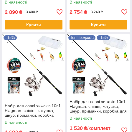
В наявності
В наявності
150м
2 890
2 754
₴
₴
3 400 ₴
3 240 ₴
Купити
Купити
–15%
Топ продажів
–15%
Набір для ловлі хижаків 10в1
Набір для ловлі хижаків 10в1
Flagman: спінінг, котушка,
Flagman: спінінг, катушка,
шнур, приманки, коробка для
шнур, приманки, коробка
риболовлі
В наявності
В наявності
1 530
₴/комплект