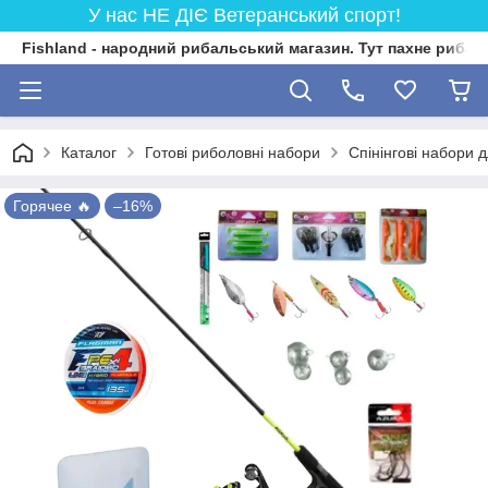
У нас НЕ ДІЄ Ветеранський спорт!
Fishland - народний рибальський магазин. Тут пахне риба
Каталог
Готові риболовні набори
Спінінгові набори 
Горячее 🔥
–16%