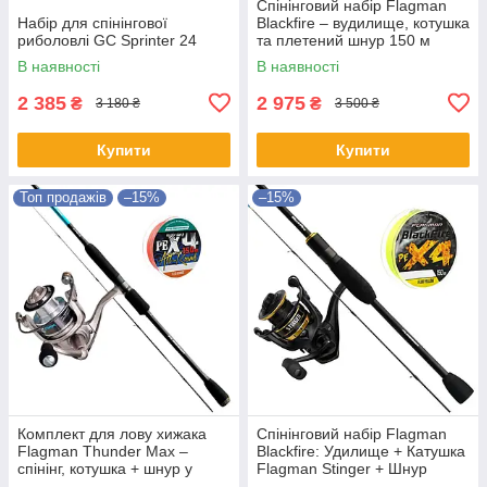
Спінінговий набір Flagman
Набір для спінінгової
Blackfire – вудилище, котушка
риболовлі GC Sprinter 24
та плетений шнур 150 м
В наявності
В наявності
2 385
2 975
₴
₴
3 180 ₴
3 500 ₴
Купити
Купити
Топ продажів
–15%
–15%
Комплект для лову хижака
Спінінговий набір Flagman
Flagman Thunder Max –
Blackfire: Удилище + Катушка
спінінг, котушка + шнур у
Flagman Stinger + Шнур
ПОДАРУНОК
Flagman Blackfire PE X-4