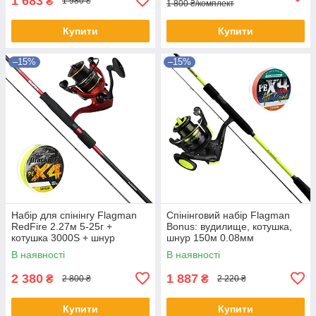
1 683
₴
1 980 ₴
1 800 ₴/комплект
Купити
Купити
–15%
–15%
Набір для спінінгу Flagman
Спінінговий набір Flagman
RedFire 2.27м 5-25г +
Bonus: вудилище, котушка,
котушка 3000S + шнур
шнур 150м 0.08мм
BlackFire 0.10мм
В наявності
В наявності
2 380
1 887
₴
₴
2 800 ₴
2 220 ₴
Купити
Купити