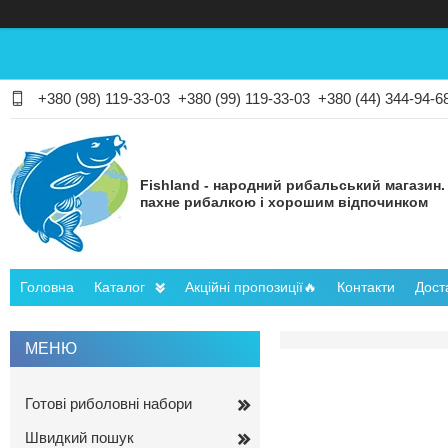
+380 (98) 119-33-03
+380 (99) 119-33-03
+380 (44) 344-94-6
Fishland - народний рибальський магазин.
пахне рибалкою і хорошим відпочинком
Головна
Каталог
Акційні пропозиції🔥
Контакти
Дост
Готові риболовні набори
Швидкий пошук