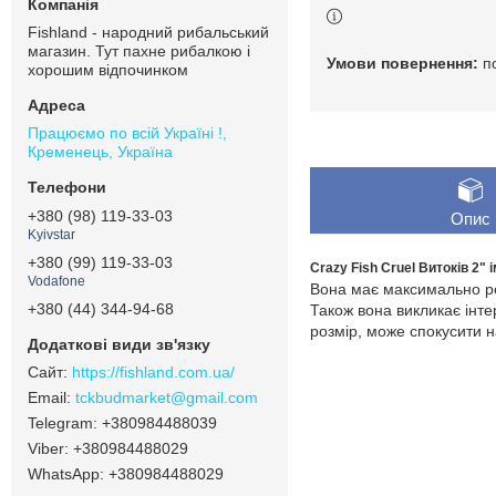
Fishland - народний рибальський
магазин. Тут пахне рибалкою і
п
хорошим відпочинком
Працюємо по всій Україні !,
Кременець, Україна
+380 (98) 119-33-03
Опис
Kyivstar
+380 (99) 119-33-03
Crazy Fish Cruel Витоків 2"
Vodafone
Вона має максимально реа
+380 (44) 344-94-68
Також вона викликає інте
розмір, може спокусити н
https://fishland.com.ua/
tckbudmarket@gmail.com
+380984488039
+380984488029
+380984488029