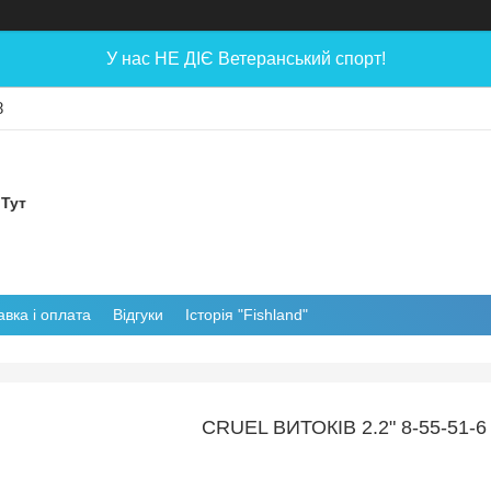
У нас НЕ ДІЄ Ветеранський спорт!
8
 Тут
авка і оплата
Відгуки
Історія "Fishland"
CRUEL ВИТОКІВ 2.2" 8-55-51-