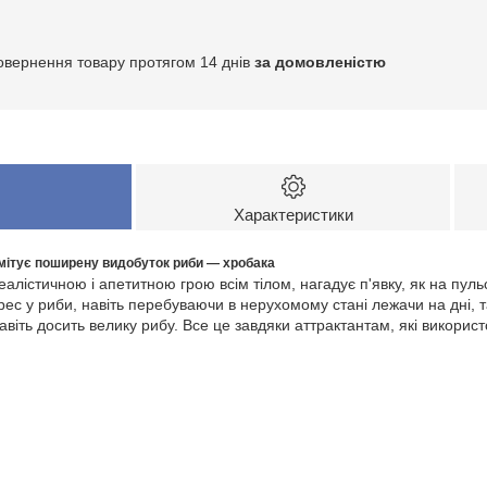
овернення товару протягом 14 днів
за домовленістю
Характеристики
 імітує поширену видобуток риби — хробака
лістичною і апетитною грою всім тілом, нагадує п'явку, як на пульс
рес у риби, навіть перебуваючи в нерухомому стані лежачи на дні, 
авіть досить велику рибу. Все це завдяки аттрактантам, які використ