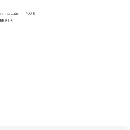
ня на сайті — 400 ₴
-55-51-6