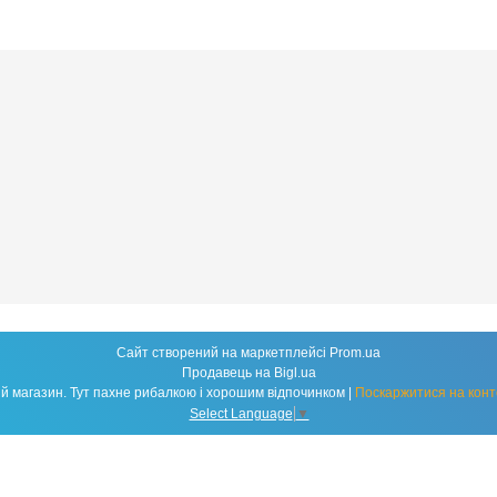
Сайт створений на маркетплейсі
Prom.ua
Продавець на Bigl.ua
Fishland - народний рибальський магазин. Тут пахне рибалкою і хорошим відпочинком |
Поскаржитися на конт
Select Language
▼